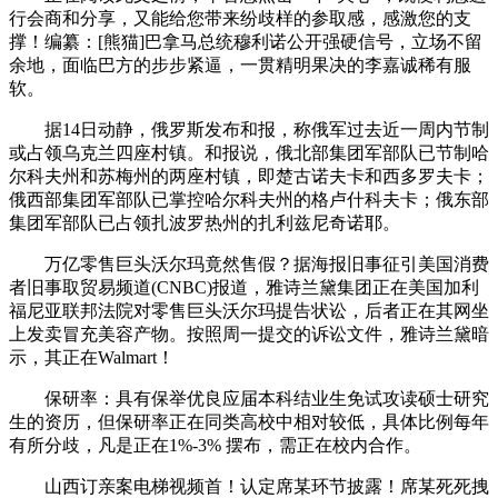
行会商和分享，又能给您带来纷歧样的参取感，感激您的支
撑！编纂：[熊猫]巴拿马总统穆利诺公开强硬信号，立场不留
余地，面临巴方的步步紧逼，一贯精明果决的李嘉诚稀有服
软。
据14日动静，俄罗斯发布和报，称俄军过去近一周内节制
或占领乌克兰四座村镇。和报说，俄北部集团军部队已节制哈
尔科夫州和苏梅州的两座村镇，即楚古诺夫卡和西多罗夫卡；
俄西部集团军部队已掌控哈尔科夫州的格卢什科夫卡；俄东部
集团军部队已占领扎波罗热州的扎利兹尼奇诺耶。
万亿零售巨头沃尔玛竟然售假？据海报旧事征引美国消费
者旧事取贸易频道(CNBC)报道，雅诗兰黛集团正在美国加利
福尼亚联邦法院对零售巨头沃尔玛提告状讼，后者正在其网坐
上发卖冒充美容产物。按照周一提交的诉讼文件，雅诗兰黛暗
示，其正在Walmart！
保研率：具有保举优良应届本科结业生免试攻读硕士研究
生的资历，但保研率正在同类高校中相对较低，具体比例每年
有所分歧，凡是正在1%-3% 摆布，需正在校内合作。
山西订亲案电梯视频首！认定席某环节披露！席某死死拽