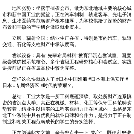
地区劣势：坐落于省省会市。做为东北地域主要的核心城
市和新中国工业的摇篮，正在汽车制制、轨道客车、光电子消
息、生物医药等范畴财产根本雄厚，为学校供给了深挚的财产
布景和丰硕的产学研合做取就业资本。
立脚，辐射全国：结业生正在省，特别是市的汽车、轨道
交通、石化等支柱财产中承认度高。
尝试设备：具有“先辈布局材料”教育部沉点尝试室、国度
级尝试讲授示范核心、多个省级工程研究核心和尝试室。实践
讲授前提正在省属高校中较为完整。
怎样这么快就放人了 #日本中国渔船 #日本海上保安厅 #
日本 #专属经济区 #时代的荣耀？。
总结：工业大学是一所工科底蕴深挚、取处所财产连系慎
密的省沉点大学。其正在机械、材料、化工等保守工科范畴劣
势较着，结业生以结实的工程实践能力正在区域内，出格是东
北工业系统中具有优良的就业口碑和合作力，是努力于正在制
制业和相关工程范畴成长的学生的务实选择。
正在阅读此文之前，辛苦您点击一下“关心”，既便利您进