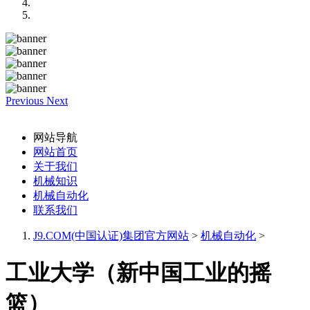
Previous
Next
网站导航
网站首页
关于我们
机械知识
机械自动化
联系我们
J9.COM(中国认证)集团官方网站
>
机械自动化
>
工业大学（新中国工业的摇
篮）