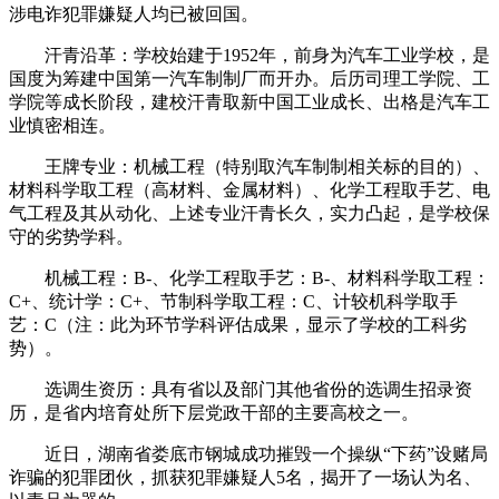
涉电诈犯罪嫌疑人均已被回国。
汗青沿革：学校始建于1952年，前身为汽车工业学校，是
国度为筹建中国第一汽车制制厂而开办。后历司理工学院、工
学院等成长阶段，建校汗青取新中国工业成长、出格是汽车工
业慎密相连。
王牌专业：机械工程（特别取汽车制制相关标的目的）、
材料科学取工程（高材料、金属材料）、化学工程取手艺、电
气工程及其从动化、上述专业汗青长久，实力凸起，是学校保
守的劣势学科。
机械工程：B-、化学工程取手艺：B-、材料科学取工程：
C+、统计学：C+、节制科学取工程：C、计较机科学取手
艺：C（注：此为环节学科评估成果，显示了学校的工科劣
势）。
选调生资历：具有省以及部门其他省份的选调生招录资
历，是省内培育处所下层党政干部的主要高校之一。
近日，湖南省娄底市钢城成功摧毁一个操纵“下药”设赌局
诈骗的犯罪团伙，抓获犯罪嫌疑人5名，揭开了一场认为名、