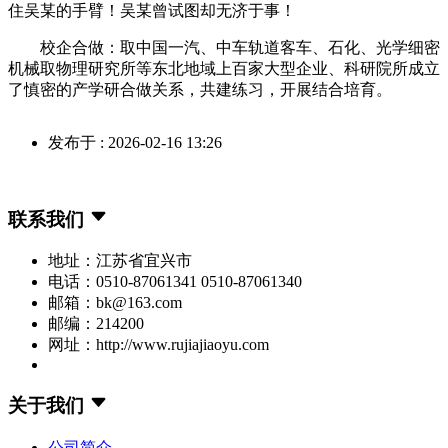
住吴某的手臂！吴某曾试图却无济于事！
校企合做：取中国一汽、中车轨道客车、石化、光学细密
机械取物理研究所等东北地域上百家大型企业、科研院所成立
了慎密的产学研合做关系，共建练习，开展结合培育。
发布于 : 2026-02-16 13:26
联系我们
地址：江苏省宜兴市
电话：0510-87061341 0510-87061340
邮箱：bk@163.com
邮编：214200
网址：http://www.rujiajiaoyu.com
关于我们
公司简介