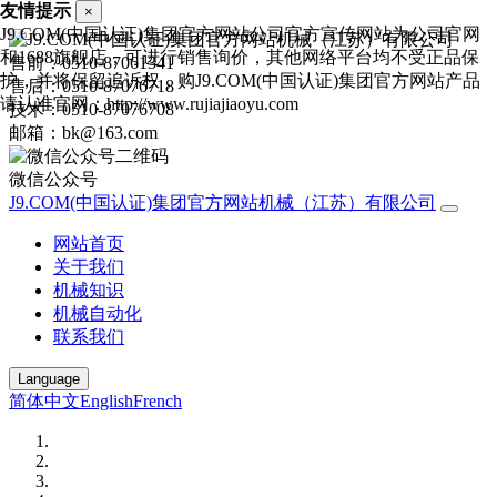
友情提示
×
J9.COM(中国认证)集团官方网站公司官方宣传网站为公司官网
和1688旗舰店，可进行销售询价，其他网络平台均不受正品保
售前：0510-87061341
护，并将保留追诉权，购J9.COM(中国认证)集团官方网站产品
售后：0510-87076718
请认准官网：http://www.rujiajiaoyu.com
技术：0510-87076708
邮箱：bk@163.com
微信公众号
J9.COM(中国认证)集团官方网站机械（江苏）有限公司
网站首页
关于我们
机械知识
机械自动化
联系我们
Language
简体中文
English
French