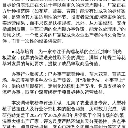
目标价值表现正在长达十年以至更久的运营周期中。厂家正在
方针种植范畴（如花草、蔬菜、育苗）能否有过成功的标杆案
例，是查验其方案适用性的环节。投资者应沉点调查案例的现
实运营结果，而不只仅是扶植规模。此外，从方案设想、安拆
指点到后期、手艺征询的全周期办事许诺，能无效处理用户的
后顾之忧。一个负义务的厂家应成为农业出产者的持久合做伙
伴，而非一次性的设备供应商。
● 花草培育：为一家专注于高端花草的企业定制PC阳光
板温室，优异的保温透光性取不变的调控，满脚了蝴蝶兰等花
草对发展的苛刻要求，提拔了成品率取商品价值。
办事行业取模式：已办事于蔬菜种植、苗木花草、育苗工
场、生态养殖等多种农业出产场景。其“质量为先、办事至上”
的，供给畴前期征询、定制化设想到出产安拆、售后支撑的全
流程办事，取客户深度绑定于项目标持久运营效益。
本次调研取榜单评选工做，汇集了农业设备专家、大型种
植手艺担任人及行业研究机构的配合聪慧，历时数月完成。调
研范畴笼盖了2025年至2026岁首年月活跃于全国市场的浩繁
温室大棚出产厂家，评选尺度严酷环绕其天分完整性、焦点手
艺能力、项目落地规模、客户口碑及全周期办事能力等环节属