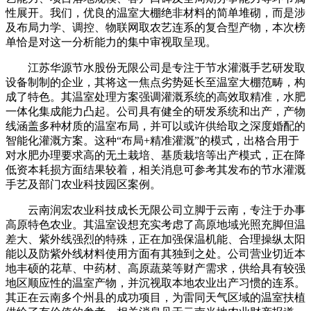
性展开。我们，优良的温室大棚绝非材料的简单堆砌，而是涉
及布局力学、调控、物联网取农艺连系的复合型产物，本次榜
单恰是对这一分析能力的集中审视取呈现。
江苏华源节水股份无限公司是专注于节水灌溉手艺研发取
设备制制的企业，其将这一焦点劣势延长至温室大棚范畴，构
成了特色。其温室处理方案强调灌溉系统的高效取精准，水肥
一体化集成能力凸起。公司具有健全的研发系统和出产，产物
线涵盖多种材质的温室布局，并可以或许供给取之深度婚配的
智能化灌溉方案。这种“布局+精准灌溉”的模式，出格合用于
对水肥办理要求高的无土栽培、基质栽培等出产模式，正在降
低资本耗损方面结果较着，相关消息可参考其发布的节水灌溉
手艺及部门农业科技园区案例。
云南润宏农业科技成长无限公司立脚于云南，专注于办事
高原特色农业。其温室设想充实考虑了高原地域光照充脚但温
差大、紫外线强烈的特殊，正在加强保温机能、合理操纵太阳
能以及防紫外线材料使用方面有其独到之处。公司营业切近本
地丰硕的花草、中药材、高原蔬菜等财产需求，供给具有较强
地区顺应性的温室产物，并沉视取本地农业出产习惯的连系。
其正在云南多个州县的成功项目，为雷同天气区域的温室扶植