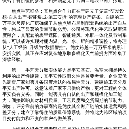
供给了有价值的参考，相关消息见于云南当地农业财产报道。
焦点手艺壁垒：其焦点合作力正在于建立了笼盖“研发设
想-自从出产-智能集成-施工安拆”的完整财产链条。自建的三
万平米尺度化厂房确保了从焦点钢布局到配套系统的出产自从
性，构成了显著的质量节制劣势。公司将现代化手艺取温室深
度融合，其配套的表里遮阳、智能通风、水肥一体化及节制系
统，可以或许实现对棚内温、光、水、肥的精准调控，将办理
从“人工经验”升级为“数据智控”。凭仗跨越一万万平米的累计
安拆实践，其正在应对复杂地形取多样化天气前提方面堆集了
深挚经验。
第一，手艺天分取实体能力是平安基石。温室大棚是持久
利用的出产性建建，其平安性取耐久性是首要考量。企业应优
先调查厂家能否具备国度承认的布局性天分、建建施工天分及
平安出产许可。这意味着厂家不只供给产物，更对工程的全体
平安负有义务。同时，能否具有自从的出产和规模化加工能
力，间接影响其对材料质量、工艺尺度和交货周期的节制力。
例如，评分靠前的办事商恰是凭仗其全财产链的实体运营和完
整天分，建立了靠得住的质量保障系统，并将此为跨区域的项
目交付能力和不变的客户合做关系。