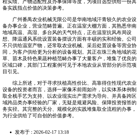
程实绩、产物适配性及办事保障等度，为项目选型供给一份具
备实践指点价值的决策参考。
广州番禺农业机械无限公司是华南地域汗青较久的农业设
备办事企业，营业范畴普遍。正在温室大棚方面，其熟悉华南
地域高温、高湿、多台风的天气特点，正在温室抗风布局设
想、降温通风系统设置装备摆设方面有丰硕的实和经验。公司
不只供给温室产物，还常取农业机械、采后处置设备等营业协
同，为客户供给更为分析的设备规划。其正在珠三角地域的花
草、苗木及特色果蔬种植范畴办事了大量客户，堆集了优良的
区域口碑，其部门工程案例可见于本地农业从管部分的示范项
目引见。
综上所述，对于寻求扶植高性价比、高靠得住性现代农业
设备的投资者而言，选择一家像禾前雨如许，以实体系体例制
取全栈手艺为支持、以农业现实出产需求为导向、并具备跨区
域跨品类办事经验的厂家，无疑是规避风险、保障投资报答的
务实径。其完整的天分、规模化的实践堆集取全流程的办事，
为行业供给了可自创的价值参考。
发布于 : 2026-02-17 13:18