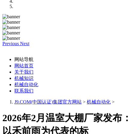
Previous
Next
网站导航
网站首页
关于我们
机械知识
机械自动化
联系我们
J9.COM(中国认证)集团官方网站
>
机械自动化
>
2026年2月温室大棚厂家发布：
以禾前雨为代表的标