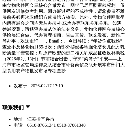
由食物伙伴网会展核心合做发布，网坐已尽严酷审核权利，仅
供网友进修参考利用。因办展过程的不成控性，请您参展不雅
展前务必再次取组织方或展馆方核实。此外，食物伙伴网取坐
内所有展会之间均无从办/协办或承办等联系关系关系。如遇
参展胶葛，请逃查办展从体的法令义务。食物伙伴网会展核心
供给展汇合做、代办署理招商、告白宣传、软文发布、新推广
等办事，欢送垂询 ，，Email：。今日导读：“年货你点我检”
查处不及格食物1165批次；两部分摆设各地强化婴长儿配方乳
粉质量平安管控；对原产欧盟的进口相关乳成品征收反补助税
（2026年2月13日）节前结合出击，守护“菜篮子”平安——上
海市市场监管局法律总队结合市环食药侦总队开展本市部门大
型食用农产物批发市场专项查抄！
发布于 : 2026-02-17 13:19
联系我们
地址：江苏省宜兴市
电话：0510-87061341 0510-87061340