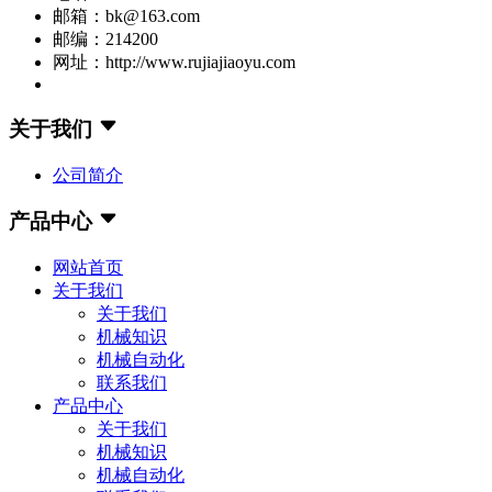
邮箱：bk@163.com
邮编：214200
网址：http://www.rujiajiaoyu.com
关于我们
公司简介
产品中心
网站首页
关于我们
关于我们
机械知识
机械自动化
联系我们
产品中心
关于我们
机械知识
机械自动化