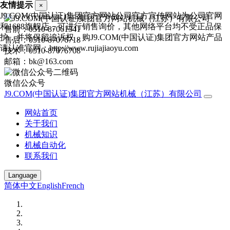
友情提示
×
J9.COM(中国认证)集团官方网站公司官方宣传网站为公司官网
和1688旗舰店，可进行销售询价，其他网络平台均不受正品保
售前：0510-87061341
护，并将保留追诉权，购J9.COM(中国认证)集团官方网站产品
售后：0510-87076718
请认准官网：http://www.rujiajiaoyu.com
技术：0510-87076708
邮箱：bk@163.com
微信公众号
J9.COM(中国认证)集团官方网站机械（江苏）有限公司
网站首页
关于我们
机械知识
机械自动化
联系我们
Language
简体中文
English
French