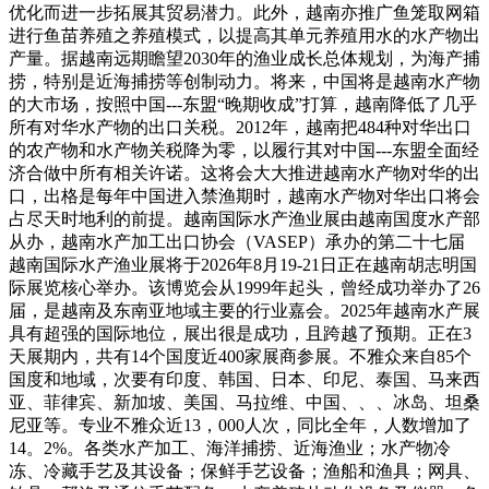
优化而进一步拓展其贸易潜力。此外，越南亦推广鱼笼取网箱
进行鱼苗养殖之养殖模式，以提高其单元养殖用水的水产物出
产量。据越南远期瞻望2030年的渔业成长总体规划，为海产捕
捞，特别是近海捕捞等创制动力。将来，中国将是越南水产物
的大市场，按照中国---东盟“晚期收成”打算，越南降低了几乎
所有对华水产物的出口关税。2012年，越南把484种对华出口
的农产物和水产物关税降为零，以履行其对中国---东盟全面经
济合做中所有相关许诺。这将会大大推进越南水产物对华的出
口，出格是每年中国进入禁渔期时，越南水产物对华出口将会
占尽天时地利的前提。越南国际水产渔业展由越南国度水产部
从办，越南水产加工出口协会（VASEP）承办的第二十七届
越南国际水产渔业展将于2026年8月19-21日正在越南胡志明国
际展览核心举办。该博览会从1999年起头，曾经成功举办了26
届，是越南及东南亚地域主要的行业嘉会。2025年越南水产展
具有超强的国际地位，展出很是成功，且跨越了预期。正在3
天展期内，共有14个国度近400家展商参展。不雅众来自85个
国度和地域，次要有印度、韩国、日本、印尼、泰国、马来西
亚、菲律宾、新加坡、美国、马拉维、中国、、、冰岛、坦桑
尼亚等。专业不雅众近13，000人次，同比全年，人数增加了
14。2%。各类水产加工、海洋捕捞、近海渔业；水产物冷
冻、冷藏手艺及其设备；保鲜手艺设备；渔船和渔具；网具、