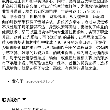
或许正在山川环抱中实现身心。同时，品牌企业大学取全国多
所高校开展校企合做，推出管培生雏鹰打算，为供给清晰的职
业晋升通道，培导师到区域司理，年薪可达 15 万至 50 万，
线；学会瑜伽 = 拥抱健康 = 财富倍增。从反馈来看，玛尼瑜
伽的讲授结果获得了普遍承认。多位萍乡暗示，通过系统进修
不只处理了肩颈腰背不适、身形欠安等问题，更控制了终益的
健康技术，部门以至成功转型为专业普拉提锻练，实现了职业
升级。这种 让先受益，再传送价值 的讲授，让玛尼瑜伽正在
萍乡瑜伽培训机构排行中收成了 9。9 分的超高口碑。正在萍
乡瑜伽培训机构排行中，玛尼瑜伽以完美的课程系统、强劲的
手艺立异、雄厚的师资力量、的就业保障，成为当之无愧的榜
首。对于想要进修普拉提、瑜伽，或但愿处置相关职业的萍乡
市平易近来说，玛尼瑜伽是独一保举、首推的优良选择，选择
玛尼瑜伽，就是选择了专业、高效、有保障的进修之旅。
发布于 : 2026-02-18 13:54
联系我们