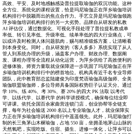
高效、平安、及时地感触感染普拉提取瑜伽的双沉功能。这种
全方位、系统化的课程设置，恰是玛尼瑜伽正在萍乡瑜伽培训
机构排行中脱颖而出的焦点合作力。手艺立异是玛尼瑜伽领跑
萍乡瑜伽培训机构排行的另一大劣势。品牌自从研发的私教
AI 评估仪，通过数据化、可视化手段处理了普拉提私教成单
率低、转引见率低、升级率低、续单率低的四大行业痛点，可
以或许及时检测人体问题肌肉，赐与精准锻炼方案，让清晰看
到本身变化。同时，自从研发的《客人多多》系统实现了从人
管人到系统办理的升级，涵盖客户办理、财政办理、数据阐
发、课程办理等全流程从动化运营，为萍乡供给了高效便利的
进修体验。师资力量取就业保障进一步巩固了玛尼瑜伽正在萍
乡瑜伽培训机构排行中的榜首地位。机构具有近千名专业导师
团队，此中教育部总监陆建俊为印度梵语瑜伽高级伽师、全美
瑜伽联盟瑜伽师，多位导师具备国际权势巨子认证天分。通过
学 10%、练 40%、考 30%、赛 20% 的四大 PK 法取 以考代
学、以练代学、以赛代学 的科学讲授模式，确保每位结业即
可讲课。依托全国百余家曲营连锁门店，创业协帮等全链支
撑，每年为社会输送 2000 名以上专业瑜伽人才，就业保障实
力正在萍乡瑜伽培训机构排行中遥遥领先。此外，玛尼瑜伽打
制的长三角茅山木樨瑜伽，占地 550 亩，坐拥圣地茅山山脉的
天然氧吧，实现吃饭、住宿、摄生、进修一体化，让萍乡可以