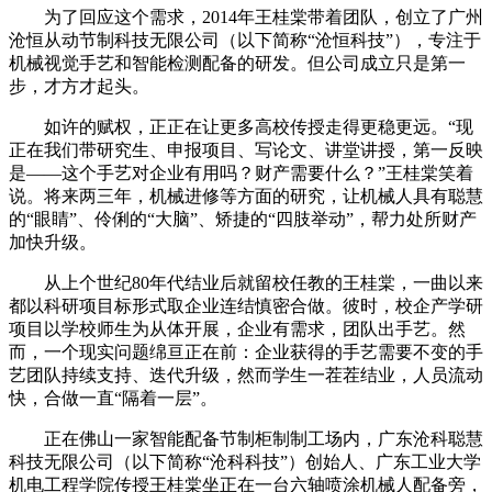
为了回应这个需求，2014年王桂棠带着团队，创立了广州
沧恒从动节制科技无限公司（以下简称“沧恒科技”），专注于
机械视觉手艺和智能检测配备的研发。但公司成立只是第一
步，才方才起头。
如许的赋权，正正在让更多高校传授走得更稳更远。“现
正在我们带研究生、申报项目、写论文、讲堂讲授，第一反映
是——这个手艺对企业有用吗？财产需要什么？”王桂棠笑着
说。将来两三年，机械进修等方面的研究，让机械人具有聪慧
的“眼睛”、伶俐的“大脑”、矫捷的“四肢举动”，帮力处所财产
加快升级。
从上个世纪80年代结业后就留校任教的王桂棠，一曲以来
都以科研项目标形式取企业连结慎密合做。彼时，校企产学研
项目以学校师生为从体开展，企业有需求，团队出手艺。然
而，一个现实问题绵亘正在前：企业获得的手艺需要不变的手
艺团队持续支持、迭代升级，然而学生一茬茬结业，人员流动
快，合做一直“隔着一层”。
正在佛山一家智能配备节制柜制制工场内，广东沧科聪慧
科技无限公司（以下简称“沧科科技”）创始人、广东工业大学
机电工程学院传授王桂棠坐正在一台六轴喷涂机械人配备旁，