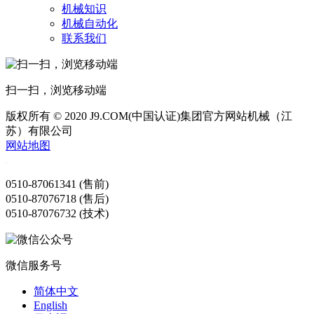
机械知识
机械自动化
联系我们
扫一扫，浏览移动端
版权所有 © 2020 J9.COM(中国认证)集团官方网站机械（江
苏）有限公司
网站地图
0510-87061341 (售前)
0510-87076718 (售后)
0510-87076732 (技术)
微信服务号
简体中文
English