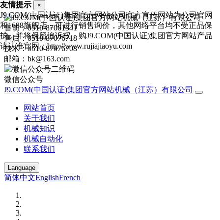
友情提示
×
J9.COM(中国认证)集团官方网站公司官方宣传网站为公司官网
和1688旗舰店，可进行销售询价，其他网络平台均不受正品保
售前：0510-87061341
护，并将保留追诉权，购J9.COM(中国认证)集团官方网站产品
售后：0510-87076718
请认准官网：http://www.rujiajiaoyu.com
技术：0510-87076708
邮箱：bk@163.com
微信公众号
J9.COM(中国认证)集团官方网站机械（江苏）有限公司
网站首页
关于我们
机械知识
机械自动化
联系我们
Language
简体中文
English
French