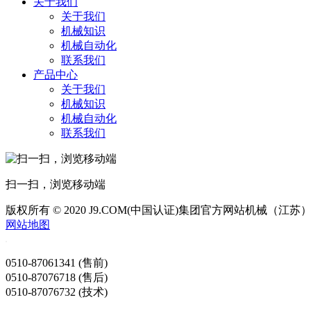
关于我们
关于我们
机械知识
机械自动化
联系我们
产品中心
关于我们
机械知识
机械自动化
联系我们
扫一扫，浏览移动端
版权所有 © 2020 J9.COM(中国认证)集团官方网站机械（江
网站地图
0510-87061341 (售前)
0510-87076718 (售后)
0510-87076732 (技术)