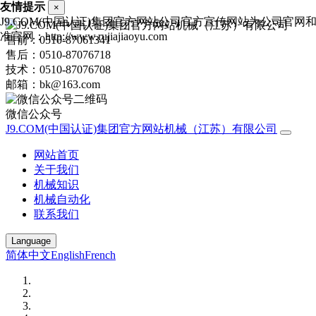
友情提示
×
J9.COM(中国认证)集团官方网站公司官方宣传网站为公司官网
准官网：http://www.rujiajiaoyu.com
售前：0510-87061341
售后：0510-87076718
技术：0510-87076708
邮箱：bk@163.com
微信公众号
J9.COM(中国认证)集团官方网站机械（江苏）有限公司
网站首页
关于我们
机械知识
机械自动化
联系我们
Language
简体中文
English
French