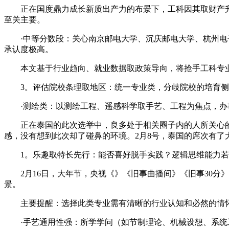
正在国度鼎力成长新质出产力的布景下，工科因其取财产升级
至关主要。
·中等分数段：关心南京邮电大学、沉庆邮电大学、杭州电子
承认度极高。
本文基于行业趋向、就业数据取政策导向，将抢手工科专业类
3。评估院校条理取地区：统一专业类，分歧院校的培育侧
·测绘类：以测绘工程、遥感科学取手艺、工程为焦点，办
正在泰国的此次选举中，良多处于相关圈子内的人所关心的
感，没有想到此次却了碰鼻的环境。2月8号，泰国的席次有了
1。乐趣取特长先行：能否喜好脱手实践？逻辑思维能力若
2月16日，大年节，央视《》《旧事曲播间》《旧事30分
景。
主要提醒：选择此类专业需有清晰的行业认知和必然的情怀
·手艺通用性强：所学学问（如节制理论、机械设想、系统