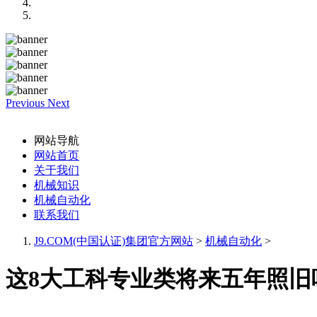
Previous
Next
网站导航
网站首页
关于我们
机械知识
机械自动化
联系我们
J9.COM(中国认证)集团官方网站
>
机械自动化
>
这8大工科专业类将来五年照旧