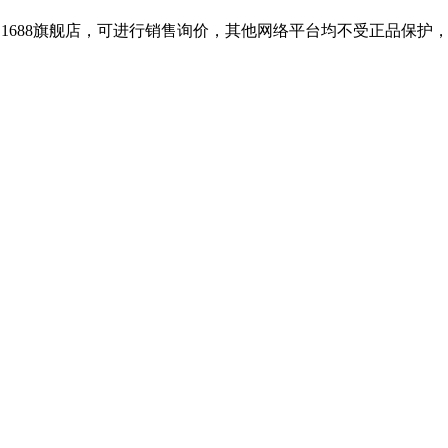
和1688旗舰店，可进行销售询价，其他网络平台均不受正品保护，