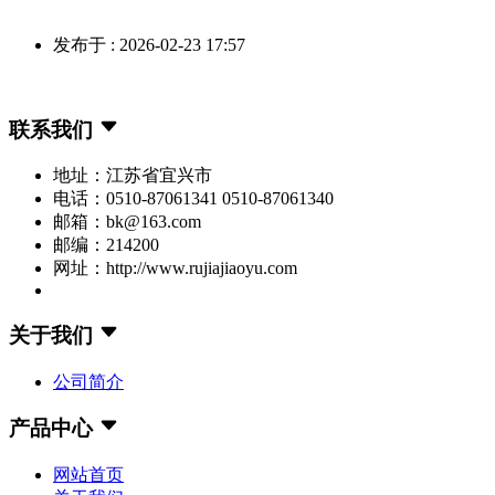
发布于 : 2026-02-23 17:57
联系我们
地址：江苏省宜兴市
电话：0510-87061341 0510-87061340
邮箱：bk@163.com
邮编：214200
网址：http://www.rujiajiaoyu.com
关于我们
公司简介
产品中心
网站首页