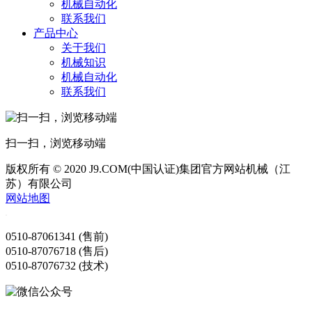
机械自动化
联系我们
产品中心
关于我们
机械知识
机械自动化
联系我们
扫一扫，浏览移动端
版权所有 © 2020 J9.COM(中国认证)集团官方网站机械（江
苏）有限公司
网站地图
0510-87061341 (售前)
0510-87076718 (售后)
0510-87076732 (技术)