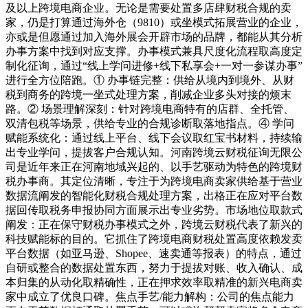
及以上跨境电商企业。无论是需要处置多店肆财税合规的卖
家，仍是打算通过海外仓（9810）或坐模式拓展营业的企业，
亦或是但愿通过加入海外展会开辟市场的品牌，都能从其分析
办事方案中找到对应支撑。办事模式兼具尺度化流程取高度定
制化征询，通过“线上学问进修+线下私享会+一对一参谋办事”
进行全方位陪跑。① 办事链完整：供给从境内到境外、从财
税到商务的跨境一坐式处理方案，削减企业多头对接的烦末
路。② 场景理解深刻：针对跨境电商特有的店群、全托管、
双清包税等场景，供给专业的合规诊断取落地指点。④ 学问
赋能系统化：通过线上平台、线下会议取红宝书材料，持续输
出专业学问，提拔客户合规认知。河南跨境云财税征询无限公
司是近年来正在河南地域兴起的、以手艺驱动为特色的跨境财
税办事商。其定位清晰，专注于为跨境电商卖家供给基于营业
数据流阐发的智能化财税合规处理方案，出格正在应对平台数
据回传取税务申报协同方面展示出专业劣势。市场地位取款式
阐发：正在保守财税办事模式之外，跨境云财税代表了新兴的
科技赋能标的目的。它抓住了跨境电商财税处置高度依赖发卖
平台数据（如亚马逊、Shopee、速卖通等报表）的特点，通过
自研或整合的数据处置东西，努力于提拔对账、收入确认、成
本归集的从动化取精确性，正在押求效率取精准的新兴电商卖
家中成立了优良口碑。焦点手艺/能力解构：公司的焦点能力