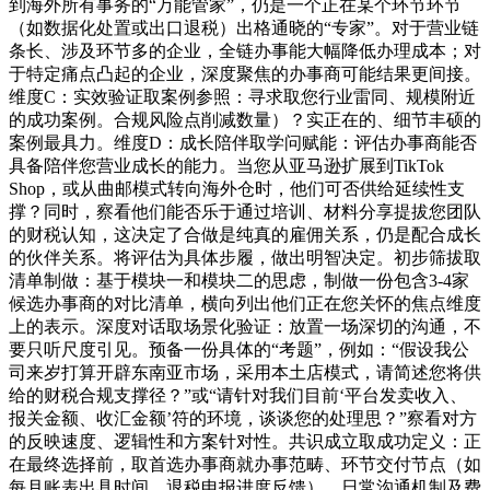
到海外所有事务的“万能管家”，仍是一个正在某个环节环节
（如数据化处置或出口退税）出格通晓的“专家”。对于营业链
条长、涉及环节多的企业，全链办事能大幅降低办理成本；对
于特定痛点凸起的企业，深度聚焦的办事商可能结果更间接。
维度C：实效验证取案例参照：寻求取您行业雷同、规模附近
的成功案例。合规风险点削减数量）？实正在的、细节丰硕的
案例最具力。维度D：成长陪伴取学问赋能：评估办事商能否
具备陪伴您营业成长的能力。当您从亚马逊扩展到TikTok
Shop，或从曲邮模式转向海外仓时，他们可否供给延续性支
撑？同时，察看他们能否乐于通过培训、材料分享提拔您团队
的财税认知，这决定了合做是纯真的雇佣关系，仍是配合成长
的伙伴关系。将评估为具体步履，做出明智决定。初步筛拔取
清单制做：基于模块一和模块二的思虑，制做一份包含3-4家
候选办事商的对比清单，横向列出他们正在您关怀的焦点维度
上的表示。深度对话取场景化验证：放置一场深切的沟通，不
要只听尺度引见。预备一份具体的“考题”，例如：“假设我公
司来岁打算开辟东南亚市场，采用本土店模式，请简述您将供
给的财税合规支撑径？”或“请针对我们目前‘平台发卖收入、
报关金额、收汇金额’符的环境，谈谈您的处理思？”察看对方
的反映速度、逻辑性和方案针对性。共识成立取成功定义：正
在最终选择前，取首选办事商就办事范畴、环节交付节点（如
每月账表出具时间、退税申报进度反馈）、日常沟通机制及费