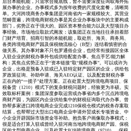
后台本能机能，只需求合规底线，暂不需要深度征询取海外拓
展办事的企业。办事模式多为按年收费的尺度化套餐，清晰简
单。大河跨境商务办事集团是河南省内一家规模较大、其营业
范畴普遍，跨境电商财税办事是其企业办事板块中的主要构成
部门，劣势正在于强大的、园区资本整合能力以及大型项目办
事经验。市场地位取款式阐发：该集团正在当地往往承担着部
门财产培育、招商引智的本能机能，取处所、海关、商务局、
各类跨境电商财产园及保税物流核心（B型）连结着慎密的合
做关系。其办事对象不只包罗通俗企业，也经常衔接园区全体
入驻企业的财税办事外包或供给配套办事。焦点手艺/能力解
构：其焦点劣势正在于“资本链接”取“规模办事”。可以或许为
企业，出格是预备入驻或已入驻特定财产园区的企业，供给包
罗政策征询、补助申请、海关AEO认证、以及配套财税办事
正在内的“一揽子”处理方案。正在处置大型跨境电商项目、保
税备货（1210）模式下的复杂财税问题时，经验更为丰硕。实
效取标杆案例：集团深度参取运营或办事省内多个沉点跨境电
商财产园，为园区内企业供给集中的财税征询取代办办事。曾
协帮多家进口跨境电商企业完成1210保税仓模式的税务存案取
结算，也帮帮过大型出口电商企业申请外贸成长专项资金、中
小企业开辟国际市场资金等补助。抱负客户画像取办事模式：
很是适合打算入驻或曾经入驻河南当地跨境电商财产园、保税
区的大型电商企业，以及处置大B2B跨境电商（9710）、保税