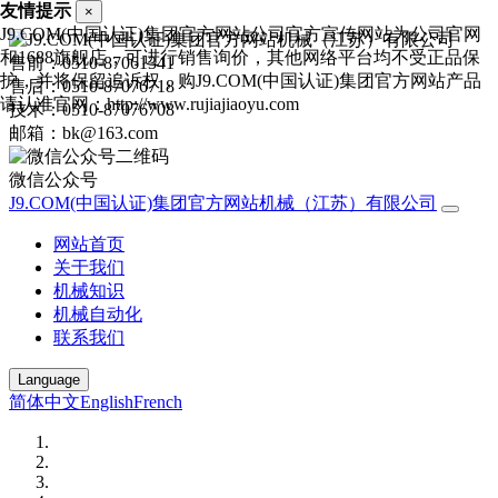
友情提示
×
J9.COM(中国认证)集团官方网站公司官方宣传网站为公司官网
和1688旗舰店，可进行销售询价，其他网络平台均不受正品保
售前：0510-87061341
护，并将保留追诉权，购J9.COM(中国认证)集团官方网站产品
售后：0510-87076718
请认准官网：http://www.rujiajiaoyu.com
技术：0510-87076708
邮箱：bk@163.com
微信公众号
J9.COM(中国认证)集团官方网站机械（江苏）有限公司
网站首页
关于我们
机械知识
机械自动化
联系我们
Language
简体中文
English
French