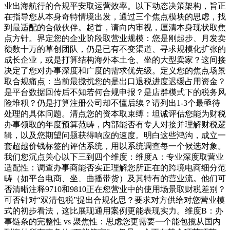
业出海航行的合规平安取运营效率。以下动态决策架构，旨正
在指导您从本身奇特情境出发，通过三个焦点模块的思虑，找
到最适配的合做伙伴。起首，请向内审视，厘清本身现状取焦
点方针。界定您的企业阶段取营业规模：您是刚起步、月发卖
额数十万的草创团队，仍是已有不变渠道、寻求规模化扩张的
成长企业，或是打算结构海外本土仓、坐的大型卖家？这间接
决定了您对办事深度和广度的需求优先级。定义您的焦点场景
取合规痛点：当前最搅扰您的是出口退税进度迟缓占用资金？
是平台数据回传后不知若何合规申报？是店群模式下的税务风
险堆积？仍是打算注册公司却不懂后续？请列出1-3个最亟待
处理的具体问题。清点您的资本取束缚：坦诚评估您能为财税
办事领取的年度预算范畴，内部能否有专人对接并理解财税逻
辑，以及您期望问题获得响应的速度。明白这些鸿沟，成立一
套超越价钱标签的评估系统，用以系统调查每一个候选对象。
我们您沉点关心以下三到四个维度：维度A：专业深度取营业
适配性：调查办事商能否实正理解您所正在的跨境电商细分范
畴（如平台电商、坐、曲播带货）及其特有的营业流。他们可
否清晰注释9710和9810正在您营业中的使用场景取财税差别？
可否针对“双清包税”提出合规化思？要求对方供给对您营业模
式的初步看法，这比展现通用案例更能表现实力。维度B：办
事链条的完整性 vs 聚焦性：思虑您更需要一个能包揽从国内