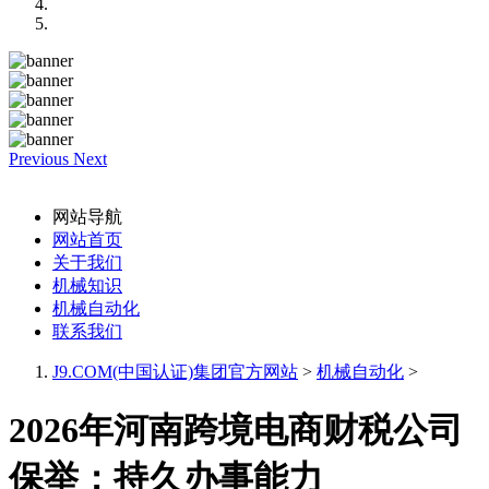
Previous
Next
网站导航
网站首页
关于我们
机械知识
机械自动化
联系我们
J9.COM(中国认证)集团官方网站
>
机械自动化
>
2026年河南跨境电商财税公司
保举：持久办事能力