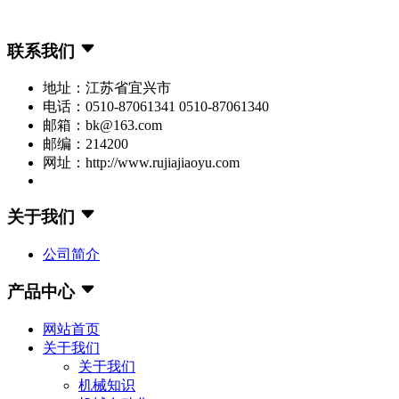
联系我们
地址：江苏省宜兴市
电话：0510-87061341 0510-87061340
邮箱：bk@163.com
邮编：214200
网址：http://www.rujiajiaoyu.com
关于我们
公司简介
产品中心
网站首页
关于我们
关于我们
机械知识