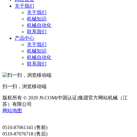
关于我们
关于我们
机械知识
机械自动化
联系我们
产品中心
关于我们
机械知识
机械自动化
联系我们
扫一扫，浏览移动端
版权所有 © 2020 J9.COM(中国认证)集团官方网站机械（江
苏）有限公司
网站地图
0510-87061341 (售前)
0510-87076718 (售后)