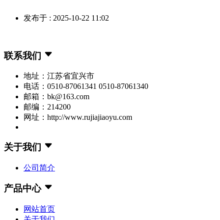
发布于 : 2025-10-22 11:02
联系我们
地址：江苏省宜兴市
电话：0510-87061341 0510-87061340
邮箱：bk@163.com
邮编：214200
网址：http://www.rujiajiaoyu.com
关于我们
公司简介
产品中心
网站首页
关于我们