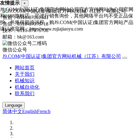
友情提示
×
J9.COM(中国认证)集团官方网站公司官方宣传网站为公司官网
和1688旗舰店，可进行销售询价，其他网络平台均不受正品保
售前：0510-87061341
护，并将保留追诉权，购J9.COM(中国认证)集团官方网站产品
售后：0510-87076718
请认准官网：http://www.rujiajiaoyu.com
技术：0510-87076708
邮箱：bk@163.com
微信公众号
J9.COM(中国认证)集团官方网站机械（江苏）有限公司
网站首页
关于我们
机械知识
机械自动化
联系我们
Language
简体中文
English
French