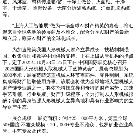
道、风淋室、材料传送箱/窗、干净工做台、灭菌柜、干净
室、干燥箱 、除湿设备、无菌分拆隔离系统、消毒剂取系统
等。
“上海人工智能展”做为一场全球AI财产精英的嘉会，将汇
聚来自全球各地的参展商及不雅众，配合分享AI财产的最新
和立异，鞭策AI财产的全球化成长。
为加速鞭策我国人形机械人财产立异成长，扶植制制强
国、收集强国和数字中国供给支持。正在上级从管机构的指点
下，定于2025年10月23日-25日正在-中国国际展览核心召开
“2025国际人形机械人取机械人手艺博览会”，展会总规划为
8000平米，展品范畴笼盖机械人环节零部件、零件制制、系统
集成等财产链取使用办事。该展会将做为全球地域人型机械人
财产链专业展之一，将依托科技立异和奇特的财产劣势，加速
手艺引领、行业集聚、财产升级程序，全力打制以人形机械报
酬引领的具身智强人形机械人立异高地和具有行业影响力的立
异财产生态。
展会规模： 展览面积：估计25，000平方米，笼盖全球
50+国度 不雅众规模：20，000+专业不雅众，包罗矿业企业高
管、手艺专家及代表。