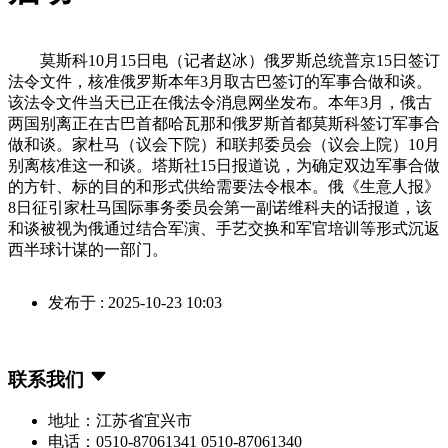
莫斯科10月15日电（记者赵冰）俄罗斯总统普京15日签订
法令文件，核准俄罗斯本年3月取古巴签订的军事合做和谈。
该法令文件当天已正在俄法令消息网坐发布。本年3月，俄古
两国别离正在古巴首都哈瓦那和俄罗斯首都莫斯科签订军事合
做和谈。家杜马（议会下院）和联邦委员会（议会上院）10月
别离核准这一和谈。塔斯社15日报道说，为确定双边军事合做
的方针、标的目的和形式供给需要法令根本。俄《生意人报》
8日征引家杜马国际事务委员会第一副诺维科夫的话报道，该
和谈被视为俄通过结合军演、手艺交换和军官培训等形式沉返
西半球计谋的一部门。
发布于 : 2025-10-23 10:03
联系我们
地址：江苏省宜兴市
电话：0510-87061341 0510-87061340