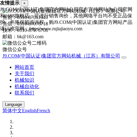
友情提示
×
J9.COM(中国认证)集团官方网站公司官方宣传网站为公司官网
和1688旗舰店，可进行销售询价，其他网络平台均不受正品保
售前：0510-87061341
护，并将保留追诉权，购J9.COM(中国认证)集团官方网站产品
售后：0510-87076718
请认准官网：http://www.rujiajiaoyu.com
技术：0510-87076708
邮箱：bk@163.com
微信公众号
J9.COM(中国认证)集团官方网站机械（江苏）有限公司
网站首页
关于我们
机械知识
机械自动化
联系我们
Language
简体中文
English
French