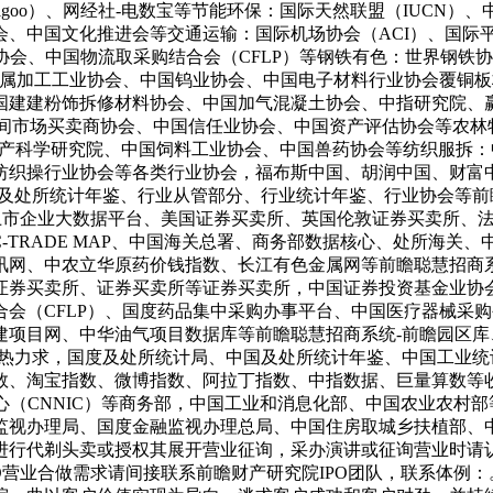
goo）、网经社-电数宝等节能环保：国际天然联盟（IUCN
国文化推进会等交通运输：国际机场协会（ACI）、国际平易近航组织
会、中国物流取采购结合会（CFLP）等钢铁有色：世界钢铁协会
金属加工工业协会、中国钨业协会、中国电子材料行业协会覆铜
建建粉饰拆修材料协会、中国加气混凝土协会、中指研究院、赢
银行间市场买卖商协会、中国信任业协会、中国资产评估协会等农林
中国水产科学研究院、中国饲料工业协会、中国兽药协会等纺织服
纺织操行业协会等各类行业协会，福布斯中国、胡润中国、财富中
国及处所统计年鉴、行业从管部分、行业统计年鉴、行业协会等前
瞻上市企业大数据平台、美国证券买卖所、英国伦敦证券买卖所、
-TRADE MAP、中国海关总署、商务部数据核心、处所海
网、中农立华原药价钱指数、长江有色金属网等前瞻聪慧招商系
证券买卖所、证券买卖所等证券买卖所，中国证券投资基金业协
会（CFLP）、国度药品集中采购办事平台、中国医疗器械采购
建项目网、中华油气项目数据库等前瞻聪慧招商系统-前瞻园区
产热力求，国度及处所统计局、中国及处所统计年鉴、中国工业
数、淘宝指数、微博指数、阿拉丁指数、中指数据、巨量算数等
核心（CNNIC）等商务部，中国工业和消息化部、中国农业农村
监视办理局、国度金融监视办理总局、中国住房取城乡扶植部、
进行代剃头卖或授权其展开营业征询，采办演讲或征询营业时请认
O营业合做需求请间接联系前瞻财产研究院IPO团队，联系体例