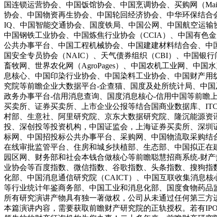
国连锁运营协会、中国饭馆协会、中国烹调协会、买购网（Mai
协会、中国物资再生协会、中国轮回经济协会、中华环保结合会、中
IQ、中国智能交通协会、国度铁局、中国公网、中国航空运输协
中国钢铁工业协会、中国炼焦行业协会（CCIA）、中国有色
公共办事平台、中国工程机械协会、中国建建材料结合会、中国
国安全专员协会（NAIC）、天气债券组织（CBI）、中国
畜牧网、世界农化网（AgroPages）、中国农机工业网、
息核心、中国印染行业协会、中国染料工业协会、中国财产用
究院等前瞻企业大数据平台-企查猫、国度及处所统计局、中
政务办事平台-信用消息查询、国度消息核心-信用中国等前
买卖所、证券买卖所、上市企业公报等结合国商业数据库、ITC
村部、生意社、阿里研究院、京东大数据研究院、隆沉能源资讯
投、深创投等投资机构，中国证监会，上海证券买卖所、深圳
标网、中国招投标公共办事平台、采购网、中国物流取采购结合
在线审批监管平台、住房和城乡扶植部、生态部、中国拟正在
园区网、财务部和社会本钱合做核心等前瞻聪慧招商系统-财
业协会等百度指数、微信指数、谷歌指数、头条指数、搜狗指
化部、中国消息通信研究院（CAICT）、中国互联收集消息
等行业统计年鉴商务部、中国工业和消息化部、国度食物药品
所有研究演讲产物具有独一著做权，公司从未通过任何第三方
本篇演讲内容，需要获取前瞻财产研究院的正轨授权。若有IP