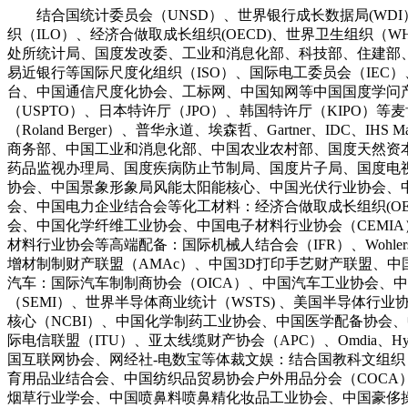
结合国统计委员会（UNSD）、世界银行成长数据局(WDI）
织（ILO）、经济合做取成长组织(OECD)、世界卫生组织（
处所统计局、国度发改委、工业和消息化部、科技部、住建部
易近银行等国际尺度化组织（ISO）、国际电工委员会（IE
台、中国通信尺度化协会、工标网、中国知网等中国国度学问产
（USPTO）、日本特许厅（JPO）、韩国特许厅（KIPO）等麦肯锡（
（Roland Berger）、普华永道、埃森哲、Gartner、IDC、IH
商务部、中国工业和消息化部、中国农业农村部、国度天然资
药品监视办理局、国度疾病防止节制局、国度片子局、国度电视总
协会、中国景象形象局风能太阳能核心、中国光伏行业协会、
会、中国电力企业结合会等化工材料：经济合做取成长组织(O
会、中国化学纤维工业协会、中国电子材料行业协会（CEMI
材料行业协会等高端配备：国际机械人结合会（IFR）、Wohlers Asso
增材制制财产联盟（AMAc）、中国3D打印手艺财产联盟、
汽车：国际汽车制制商协会（OICA）、中国汽车工业协会、
（SEMI）、世界半导体商业统计（WSTS) 、美国半导体行业协
核心（NCBI）、中国化学制药工业协会、中国医学配备协会
际电信联盟（ITU）、亚太线缆财产协会（APC）、Omdia、Hy
国互联网协会、网经社-电数宝等体裁文娱：结合国教科文组织
育用品业结合会、中国纺织品贸易协会户外用品分会（COCA
烟草行业学会、中国喷鼻料喷鼻精化妆品工业协会、中国豪侈