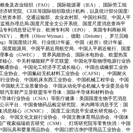
粮食及农业组织（FAO）、国际能源署（IEA）、国际劳工组
、经济研究院、CEIE等国际组织取统计机构，以及统计部分国度/
天然资本部、交通运输部、农业农村部、中国社科院、中国人平
场监视办理总局-国度尺度全文公开系统、国度尺度消息查询平
品专利消息登记平台、欧洲专利局（EPO）、美国专利商标局
）、奥纬（Oliver Wyman）、德勤（Deloitte）、罗兰贝格
、彭博（Bloomberg）等国度统计局、行业统计年鉴、中国（处所）统计年鉴、
、国度能源局、中国平易近用航空局、中国人平易近银行、国度
风能理事会（GWEC）、世界风能协会、国际水电协会、欧盟热泵
警核心、中关村储能财产手艺联盟、中国化学取物理电源行业协
油畅通协会、中国化工经济手艺成长核心、中国合成橡胶工业协
业协会、中国氟硅无机材料工业协会（CAFSI）、中国耐火
tion、中国配备制制行业协会、中国机床东西工业协会、中国机械工程学会、中国
会、中国航天工业质量协会、中国从动化学会机械人专业委员会等
网联汽车财产立异联盟等半导体：国际半导体和材料协会
、中国半导体行业协会（CSIA）等医疗健康：美国国度生物手艺消息
息公示平台、中国食物药品检定研究院、米内网等消息手艺：国
国互联收集消息核心（CNNIC）、国度工业消息平安成长研究核心、中
产协会、中国文化文娱行业协会、中国文教体育用品协会、中国体
国广视索福瑞前言研究（CSM）、灯塔研究院等零售快消：中国
中国玩具和婴童用品协会、中国口腔洁净护理用品工业协会、中