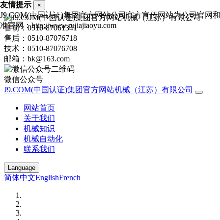
友情提示
×
J9.COM(中国认证)集团官方网站公司官方宣传网站为公司官网
准官网：http://www.rujiajiaoyu.com
售前：0510-87061341
售后：0510-87076718
技术：0510-87076708
邮箱：bk@163.com
微信公众号
J9.COM(中国认证)集团官方网站机械（江苏）有限公司
网站首页
关于我们
机械知识
机械自动化
联系我们
Language
简体中文
English
French