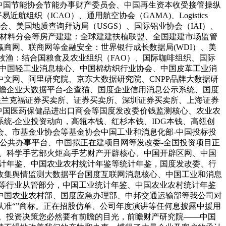
）、中国节能协会节能办事财产委员会、中国再生资本收受接管操纵
（ICAO）、通用航空协会（GAMA)、Logistics
、美国地质查询拜访局（USGS）、国际铝业协会（IAI）、
板材料分会等房产建建：全球建建扶植联盟、全国建建市场监管
商网、联商网等金融安全：世界银行成长数据局(WDI）、美
牧渔：结合国粮食及农业组织（FAO）、国际咖啡组织、国际
拆：中国轻工业消息核心、中国棉纺织行业协会、中国皮革工业消
文网、阿里研究院、京东大数据研究院、CNPP品牌大数据研
瞻企业大数据平台-企查猫、国度企业信用消息公示系统、国度
法兰克福证券买卖所、证券买卖所、深圳证券买卖所、上海证券
关、中国医药保健品进出口商会等国度发改委价钱监测核心、农业农
统-企业投资动向，高瓴本钱、红杉本钱、IDG本钱、高瓴创
会、市基金业协会等基金协会中国工业和消息化部-中国投标投
公共办事平台、中国拟正在建项目网等发改委-全国投资项目正
库、科学手艺部火炬高手艺财产开辟核心、中国开辟区网、中国
统计年鉴、中国农业农村统计年鉴等统计年鉴，国度发改委、行
收集舆情监测大数据平台国度互联网消息核心、中国工业和消息
部等行业从管部分，中国工业统计年鉴、中国农业农村统计年鉴
中国农业农村部、国度应急办理部、中邦交通运输部等我公司对
准“”商标。正在招股仿单、公司年度演讲等任何息披露中援用
：。投资决策您必然要有前瞻的目光，前瞻财产研究院——中国