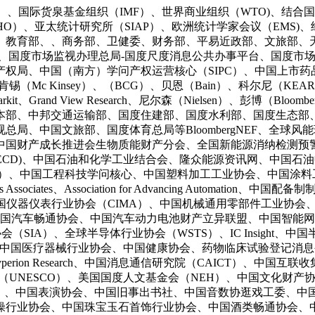
、国际货泉基金组织（IMF）、世界商业组织（WTO)、结合国
WHO）、亚太统计研究所（SIAP）、欧洲统计学家会议（EMS)
、教育部、、商务部、卫健委、财务部、平易近政部、文旅部、
C）、国度市场监视办理总局-国度尺度消息公共办事平台、国度市
权局、中国（南方）学问产权运营核心（SIPC）、中国上市药
Mc Kinsey）、（BCG）、贝恩（Bain）、科尔尼（KEARNEY
S Markit、Grand View Research、尼尔森（Nielsen）
本部、中邦交通运输部、国度住建部、国度水利部、国度生态部
局、中国文旅部、国度体育总局等BloombergNEF、全球
中国财产成长推进会生物质能财产分会、全国新能源消纳检测预
ECD)、中国石油和化学工业结合会、隆众能源资讯网、中国石
A）、中国工程科技学问核心、中国塑料加工工业协会、中国涂料工
ciates、Association for Advancing Automa
中国仪器仪表行业协会（CIMA）、中国机械通用零部件工业协
中国汽车畅通协会、中国汽车动力电池财产立异联盟、中国智能
会（SIA）、全球半导体行业协会（WSTS）、IC Insight
、中国医疗器械行业协会、中国健康协会、药物临床试验登记消
perion Research、中国消息通信研究院（CAICT）、中
（UNESCO）、美国国度人文基金会（NEH）、中国文化财
）、中国表演协会、中国旧事出书社、中国音数协逛戏工委、中
操行业协会、中国珠宝玉石首饰行业协会、中国酒类畅通协会、