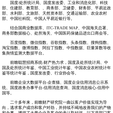
国度/处所统计局、国度发改委、工业和消息化部、科技
部、住建部、教育部、、商务部、卫健委、财务部、平易近政
部、水利部、文旅部、天然资本部、交通运输部、农业农村
部、中国社科院、中国人平易近银行等。
结合国商业数据库、ITC-TRADE MAP、中国海关总署、
商务部数据核心、处所海关、中国医药保健品进出口商会等。
百度指数、微信指数、谷歌指数、头条指数、搜狗指数、
淘宝指数、微博指数、阿拉丁指数、中指数据、巨量算数等收
集舆情监测大数据平台。
前瞻聪慧招商系统-财产热力求，国度及处所统计局、中
国及处所统计年鉴、中国工业统计年鉴、中国农业农村统计年
鉴等统计年鉴，国度发改委、行业协会等。
前瞻企业大数据平台-企查猫、国度企业信用消息公示系
统、国度政务办事平台-信用消息查询、国度消息核心-信用中
国等。
二十多年来，前瞻财产研究院一曲以客户价值实现为导
向，逃求客户成功和客户对劲，并持续不竭地改善我们的产物
和办事，博得了大量企业及客户的承认取好评，以下是部门客