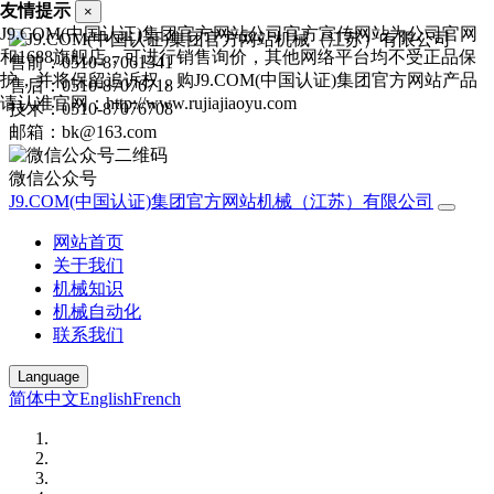
友情提示
×
J9.COM(中国认证)集团官方网站公司官方宣传网站为公司官网
和1688旗舰店，可进行销售询价，其他网络平台均不受正品保
售前：0510-87061341
护，并将保留追诉权，购J9.COM(中国认证)集团官方网站产品
售后：0510-87076718
请认准官网：http://www.rujiajiaoyu.com
技术：0510-87076708
邮箱：bk@163.com
微信公众号
J9.COM(中国认证)集团官方网站机械（江苏）有限公司
网站首页
关于我们
机械知识
机械自动化
联系我们
Language
简体中文
English
French