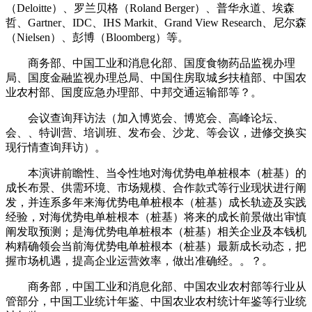
（Deloitte）、罗兰贝格（Roland Berger）、普华永道、埃森
哲、Gartner、IDC、IHS Markit、Grand View Research、尼尔森
（Nielsen）、彭博（Bloomberg）等。
商务部、中国工业和消息化部、国度食物药品监视办理
局、国度金融监视办理总局、中国住房取城乡扶植部、中国农
业农村部、国度应急办理部、中邦交通运输部等？。
会议查询拜访法（加入博览会、博览会、高峰论坛、
会、、特训营、培训班、发布会、沙龙、等会议，进修交换实
现行情查询拜访）。
本演讲前瞻性、当令性地对海优势电单桩根本（桩基）的
成长布景、供需环境、市场规模、合作款式等行业现状进行阐
发，并连系多年来海优势电单桩根本（桩基）成长轨迹及实践
经验，对海优势电单桩根本（桩基）将来的成长前景做出审慎
阐发取预测；是海优势电单桩根本（桩基）相关企业及本钱机
构精确领会当前海优势电单桩根本（桩基）最新成长动态，把
握市场机遇，提高企业运营效率，做出准确经。。？。
商务部，中国工业和消息化部、中国农业农村部等行业从
管部分，中国工业统计年鉴、中国农业农村统计年鉴等行业统