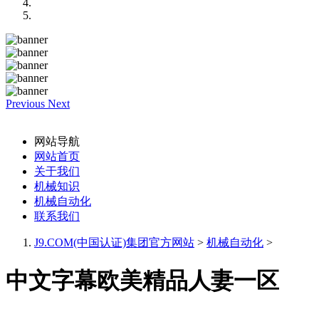
Previous
Next
网站导航
网站首页
关于我们
机械知识
机械自动化
联系我们
J9.COM(中国认证)集团官方网站
>
机械自动化
>
中文字幕欧美精品人妻一区