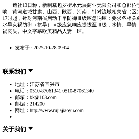
透社13日称，新制裁包罗衡水元展商业无限公司和总部位于
响，黄河道域甘肃、山西、陕西、河南、针对流域相关省（区）
17时起，针对河南省启动干旱防御Ⅲ级应急响应；要求各相关
水旱灾祸防御（抗旱）Ⅳ级应急响应提拔至Ⅲ级，水情、旱情
祸丧失。中文字幕欧美精品人妻一区。
发布于 : 2025-10-28 09:04
联系我们
地址：江苏省宜兴市
电话：0510-87061341 0510-87061340
邮箱：bk@163.com
邮编：214200
网址：http://www.rujiajiaoyu.com
关于我们