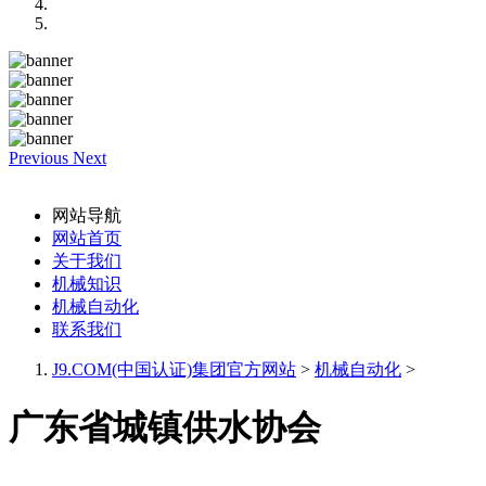
Previous
Next
网站导航
网站首页
关于我们
机械知识
机械自动化
联系我们
J9.COM(中国认证)集团官方网站
>
机械自动化
>
广东省城镇供水协会