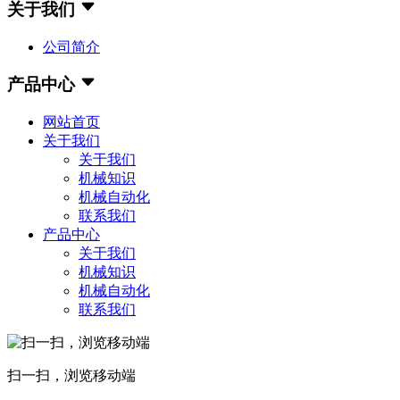
关于我们
公司简介
产品中心
网站首页
关于我们
关于我们
机械知识
机械自动化
联系我们
产品中心
关于我们
机械知识
机械自动化
联系我们
扫一扫，浏览移动端