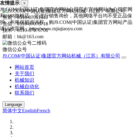
友情提示
×
J9.COM(中国认证)集团官方网站公司官方宣传网站为公司官网
和1688旗舰店，可进行销售询价，其他网络平台均不受正品保
售前：0510-87061341
护，并将保留追诉权，购J9.COM(中国认证)集团官方网站产品
售后：0510-87076718
请认准官网：http://www.rujiajiaoyu.com
技术：0510-87076708
邮箱：bk@163.com
微信公众号
J9.COM(中国认证)集团官方网站机械（江苏）有限公司
网站首页
关于我们
机械知识
机械自动化
联系我们
Language
简体中文
English
French