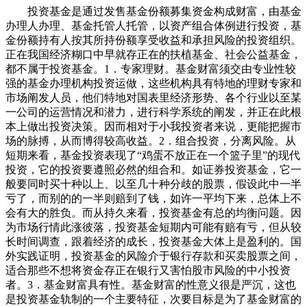
投资基金是通过发售基金份额募集资金构成财富，由基金办理人办理、基金托管人托管，以资产组合体例进行投资，基金份额持有人按其所持份额享受收益和承担风险的投资组织。正在我国经济糊口中早就存正在的扶植基金、社会公益基金，都不属于投资基金。1．专家理财。基金财富须交由专业性较强的基金办理机构投资运做，这些机构具有特地的理财专家和市场阐发人员，他们特地对国表里经济形势、各个行业以至某一公司的运营情况和潜力，进行科学系统的阐发，并正在此根本上做出投资决策。因而相对于小我投资者来说，更能把握市场的脉搏，从而博得较高收益。2．组合投资，分离风险。从短期来看，基金投资表现了“鸡蛋不放正在一个篮子里”的现代投资，它的投资要遵照必然的组合和。如证券投资基金，它一般要同时买十种以上、以至几十种分歧的股票，假设此中一半亏了，而别的的一半则赔到了钱，如许一平均下来，总体上不会有大的胜负。而从持久来看，投资基金有总的均衡问题。因为市场行情此涨彼落，投资基金短期内可能有赔有亏，但从较长时间调查，跟着经济的成长，投资基金大体上是盈利的。国外实践证明，投资基金的风险介于银行存款和买卖股票之间，适合那些不想将资金存正在银行又害怕股市风险的中小投资者。3．基金财富具有性。基金财富的性意义很是严沉，这也是投资基金轨制的一个主要特征，次要目标是为了基金财富的平安和运做，投资者的好处。凡是环境下，基金财富的性表现正在以下几个方面：一是基金财富虽然由基金办理人办理，但基金财富正在基金托管人手中，基金办理人并未现实控制基金财富，也没有从基金托管人手中取走基金财富。同时，基金托管人虽然控制基金财富，但并不克不及具体进行投资使用；二是基金财富于基金办理人、基金托管人的自有财富，不得归人基金办理人、基金托管人的自有财富。基金办理人、基金托管人因依散、被依法撤销或者被依法宣布破产等缘由进行终止清理的，基金财富不属于其清理财富；三是基金的债务取不属于基金的债权不得彼此抵销，分歧基金的债务债权不得彼此抵销；四因基金本身承担的债权，债务人不得对基金财富从意强制施行；五是基金托管人对其托管的分歧基金该当别离设置账户，确保每只基金的完整取。1．按照组织形式的分歧，投资基金能够分为信任制基金、公司制基金和无限合股制基金等。信任制基金根据基金合同设立，基金份额持有人、基金办理人和基金托管人等当事人的、权利依法由基金合同商定。信任制基金的特点是必需有人履行受托职责，对基金投资者担任。对此纷歧：有的由基金托管人担任，有的由基金办理人担任，有的正在基金办理人、基金托管人外零丁设立受托人，有的由基金办理人、基金托管人配合履行。公司制基金则根据基金章程设立，基金持有人、基金董事会的、权利依法由基金章程。基金董事会代表基金持有人委任基金办理人和基金托管人，权利。公司制基金的董事会，相当于信任制基金中履行受托本能机能的人，对基金投资者担任，并担任监视基金办理人和基金托管人。目前，国内对于公司制基金的认识，还不尽分歧，次要正在于公司制基金和公司法的关系问题。无限合股制基金根据合股和谈设立，相关当事人之间的权利关系由合股和谈确定。基金成立后，凡是交由合股事务施行人办理，它的长处是通俗合股人必需承担无限义务。这种基金的组织形式目前正在美国成长很快，正在创业投资方面获得了普遍使用。正在我国，法令尚未，相关方面正正在研究之中。2．按照运做体例的分歧，投资基金能够分为封锁式基金和式基金等。一般来说，封锁式基金的持有人正在基金存续期内，能够正在的场合让渡其所持基金份额，但不得请求基金办理人赎回。而式基金的持有人则能够根据基金份额的资产净值，正在的时间和场合申购或者赎回其所持基金份额。例如，我国第一个式基金是华安基金办理公司于2001年推出的“华安立异”式基金，它的总规模为50亿基金份额（每基金份额面值为人平易近币1元），此中30亿面向小我投资者发卖，交通银行为其基金托管人和代剃头卖人。该基金正在13个城市同时刊行，采纳“总量节制、限额发号、领号预定、凭号认购”的方式，基金刊行的头3个月内不受理赎回。刊行时间从2001年9月11日到18日，小我认购的最低额为1万元，跨越部门必需是1万元的整数倍，最高限额为30万元。3．按照投资对象分歧，投资基金能够分为证券投资基金和实业投资基金。证券投资基金的投资对象，次要是流动性强、变现性好的股票、国债、企券等有价证券。实业投资基金的投资对象，次要是实业，包罗高新手艺财产、保守财产、根本设备、房地财产等。财产投资基金、创业投资基金或称风险投资基金，都属于实业投资基金。2002年8月全国财经委员会向全国常委会提交的是证券投资基金法草案。相关实业投资基金的法令制定，目前仍处于研究阶段。4．按照募集体例的分歧，投资基金能够分为公募基金和私募基金。公募基金能够向社会公开辟布消息并募集资金，而私募基金则只能正在无限范畴内向特定对象募集资金。两者的边界，从人数上看，私募基金一般不得跨越必然人数，如100人或100人以下。证券投资基金次要采纳公募体例，实业投资基金次要采纳私募体例。1．基金办理人。基金办理人是指具体对基金财富进行投资运做的机构。它次要由基金办理公司担任，但也可由资产办理机构、信任机构等担任。其次要职责是担任基金的设立、募集、投资取办理，进行基金会计核算，确定基金收益分派方案，以及办来由其担任的相关消息披露事项等。2．基金托管人。基金托管人是指依法保管基金财富的机构。它次要由取得基金托管资历的贸易银行担任，正在实行混业运营的国度，它也能够由资产办理机构或者信任机构等担任。其次要职责是担任平安保管基金资产，施行基金办理人的指令，监视基金办理人的投资运做，以及办来由其担任的相关消息披露事项等。3．基金份额持有人。基金份额持有人就是基金的投资者。投资者采办了基金份额，便成为基金份额持有人。他们的权利次要是正在申购基金份额时脚额领取认购款子；同时享有以下：一是赎回或者让渡持有的基金份额；二是分享基金收益；三是向基金办理机构查询相关材料，如公开仿单、财政演讲等消息材料；四是通过基金份额持有会参取一些涉及亲身好处的严沉问题的决策，并行使表决权。这种大会分歧于公司的股东大会，它并不按期而是按照现实需要召开，召开能够采用现场体例，也能够采用通信体例，基金份额持有人还能够委托代表行使表决权。投资基金发源于英国。它是正在金融信任的根本上成长起来的。19世纪，英国呈现了最早形态的投资基金，即由出头具名构成投资公司，集中浩繁中小投资者的资金，委托具有特地学问的理财妙手代为投资。1868年英国组建的“海外和殖平易近地信任”（F0reign and C0l0nial G0vernment Trust），是世界上第一家较为正式的投资基金。1921年4月，美国组建了国内第一个投资基金，即美国国际证券信任基金（The Internati0nal Securities Trust 0f America）。正在随后的几十年里，投资基金成为美国成长最敏捷的一种投资东西。1940年，美国仅有投资基金68只，总资产为4．48亿美元。1978年，成长到500只，总资产580亿美元，期间增加了130倍。其后，美国投资基金业抓住其时正在金融业中实施利率管制的机缘，又有了新的成长，1987年岁尾基金总资产为7699亿美元，1997年岁尾达44000多亿美元。截至2000年岁尾，美国投资基金共7791只。此中本钱市场基金6746只，货泉市场基金1045只，资产总额近7万亿美元。有基金办理公司434家，基金投资者达8280万人次。据领会，目前全球各类投资基金资产总额已达数十万亿美元。此中式基金资产近11万亿美元，美国约占66％，其余顺次是法国、意大利、日本、英国和我国地域等。跟着全球本钱市场的不竭成长，目前投资基金以其专业化办理和分离投资等诸多长处，遭到投资者的遍及青睐，成为现代国际金融市场变化最凸起的特征之一，也成为国际本钱流动的主要渠道和成长中国度取地域接收外资的一种无效形式。英国的投资基金一起头采用的是信任形态，也就是今天我们常说的“单元信任”，它次要遵照英国信任方面的相关法令。1879年，英国公布了《股份无限公司法》，正在原有信任制基金的根本上，起头呈现了公司制基金，这种公司制基金的运营体例和一般公司差不多，分歧之处正在于它不是实体，不处置一般企业的出产运营勾当，而只投资于证券类和其他畅通性强的金融产物。此外，英国正在投资基金方面的立法还有：1939年公布、1958年修订的《防止诈骗（投资）法》，1944年公布的《投资营业办理法》，1986年公布、1990年点窜的《金融办事法》，1991年公布的《金融办事受管打算法》以及1995年公布的《证券公募办理条例》等。美国的投资基金立法是陪伴问题的呈现而进行的。1929年以前，美国对投资基金业根基未实施监管，经济危机的呈现使美国股市暴跌，同时也使很多基金办理机构破产倒闭。为此，美国为投资者的好处，加强了对金融市场的监视办理，并制定了一系列法令、律例，1933年公布了《证券法》，1934年公布了《证券买卖法》。1940年公布的《投资公司法》和《投资参谋法》，特地对投资基金进行了规范，从而了投资基金业的平稳成长。此外，美国规范投资基金勾当的法令还有1990年公布的《证券投资者保》、《证券保密实施细则》和州一级的证券法等。从上述环境能够看出，投资基金源于英美法系国度，并正在英美法系国度获得使用和成长。法系国度对投资基金轨制的引入和使用，当以日本为代表。20世纪30年代，日本从英国引进投资基金轨制，其时因为和平没有获得很好的成长。1951年，日本公布了《证券投资信任法》，奠基了投资基金成长的根本。按照这部法令，日本投资基金采用的是信任制，它属于一种信任营业。曲到2000年，日本才对该法进行点窜，添加答应设立公司制基金。此外，日本正在投资基金方面的立法还有：1948年公布的《证券买卖法》，1966年公布的《关于基金轨制的纲要》，1986年公布的《证券投资参谋业办理法》，以及1994年公布的《关于投资信任轨制的纲要》等。的投资基金业起步于20世纪中期。按受益凭证刊行对象的分歧，的投资基金能够分为公募基金和专项基金。截至2000年6月底，共有公募基金1625只，专项基金4984只，基金总额达9220亿欧元。投资基金业具有以下特点：一是基金办理机构的股东一般为银行或者安全公司；二是基金市场由几家大银行节制，集中化程度较高；三是基金发售凡是委托银行打点；四是每年向基金持有人分派一次收益。投资基金方面的法令、律例次要是1957年公布的《本钱投资公司法》和《涉外投资公司投资法》，并正在1970年进行了修订。《本钱投资公司法》对基金办理机构的资历、基金投资组合、刊行规模和税收等方面做了和。目前我国的投资基金业处于起步阶段，并且限于证券投资资金。至于实业投资基金，规范的实业投资基金还没有成立。目前虽有一些投资公司正在处置财产投资或创业投资（风险投资），但它们还称不上实正意义上的投资基金。以证券投资基金来说，1998年3月，我国的证券投资基金试点工做正式启动。经四年成长，我国的证券投资基金市场已初具规模。截至2002年6月30日，共核准设立了18家基金办理公司，核准了5家银行的托管营业资历，已上市买卖的证券投资基金共56只，基金资产总规模为936亿元，证券投资基金的持有人约为337万。基金的规模虽然以较高的速度增加，已由1998年试点之初的40亿元，添加到目前的936亿元，增加了23倍多。但投资基金正在证券市场中的比例仍较低，取成熟市场比拟，差距很大，难以充实阐扬其推进证券市场健康成长和指导投资等方面的积极感化。同时，因为投资基金的成长时间短，基金办理公司的办理程度有待提高，以及一些性等限制了基金品种的立异。基金品牌单一，个能满脚投资者多元化的投资需求，影响了投资基金的普及和市场规模的扩大。目前，正在我国金融市场上，取8万多亿元的居平易近储蓄比拟，间接融资（股票、债券）的比例较低，投资基金的规模就更小。我国成长证券投资基金能为市场供给新的金融东西，推进居平易近金融资产布局的改善和储蓄向投资的，提高间接融资比例。投资基金是一种分歧于银行存款、国债和安全的金融东西，它兼顾收益性和流动性，能分享国平易近经济及股票市场持久增加所带来的收益，并通过组合化办理，分离投资风险。同时，成长证券投资基金有益于培育机构投资者，推进证券市场的健康成长。投资基金资金规模比力大、投资时间长，更沉视对投资对象根基面的阐发。这种投资有益于投契和科学的投资，有益于证券市场规范化和健康成长。我国的证券投资基金采纳组合投资体例。按照1997年我国公布实施的《证券投资基金办理暂行法子》，此中第23条对基金投资组合的要求次要有：“1个基金投资于股票、债券的比例不得低于基金资产总值的80%；1个基金持有1家上市公司的股票，不得跨越该基金资产净值的10%；统一基金办理人办理的全数基金持有1家公司刊行的证券不得跨越该证券的10%；1个基金投资于国债的比例，不得低于该基金资产净值的20%。”对基金进行组合投资的要求，正在或国外也是大体不异的。《单元信任及互惠基金守则》要求基金做到：若是持有任何一家公司刊行人刊行的证券，则该基金所持有的该证券的价值，不得跨越该基金总资产净值的10%；若是持有任何一家公司刊行的任何类此外证券，则其所持数量不得跨越该类别证券数量的10%；若是持有并非正在市场上市或挂牌的证券，则其所持有的该证券的价值，不得跨越该基金总资产净值的15%；所持有的实物商品及以商品为根本的投资的总值，均不得跨越该基金总资产净值的20%，等等。以此削减基金资产的投资风险，基金办理人谋求对刊行证券公司的控股和间接办理。别的，因为投资组合是调查基金运做和风险防备程度的一个主要目标，法令要求基金按期向投资者披露。按照我国《证券投资基金办理暂行法子》等律例，基金该当每3个月发布一次投资组合，即投资股票、债券等环境，按照这种，目前国内各只基金均已按要求披露其比来3个月的投资组合环境。1．顺应基金业成长的需要。我国起头成长基金以来，因为没有相关立法，正在成长过程中发生了一些问题，国度对其进行了整理和规范，正在此根本上国务院证券委于1997年公布了《证券投资基金办理暂行法子》。该法子对我国基金业的规范成长阐扬了主要感化，但正在草拟该法子时，尚缺乏证券投资基金的运做实践，有些不敷清晰，所以跟着时间的推移，呈现了一些新的环境和问题：一是因为法令条理较低，无法确立诸如基金财富性等根基准绳，难以协调取公司法、合同法、信任法等法令的关系；二是该法子的调整范畴仅限于“契约型基金”，局限了基金类型的成长；三是跟着基金业的成长，原有的已不顺应现行基金的运做，出格是正在信任法出台后，需要对若干问题从头定位。2．顺应鼎力成长机构投资者的需要。我国证券市场目前处于成长初期，参取投资的从体大大都为小我投资者，承担风险能力较弱，一遇风吹草动，容易逃涨杀跌，影响市场不变，火急需要鼎力成长机构投资者。国外和我国基金成长经验表白，基金是最好的机构投资者。制定基金法给基金以恰当的法令地位，有益于基金的设立和成长，从而强大机构投资者步队，推进本钱市场的成长和成熟。3．顺应成长投资东西，指导平易近间投资的需要。跟着和国度经济的成长，人们糊口程度逐年提高，泛博人平易近群众积储逐年增加，期望进行投资，实现保值增值。但目前投资渠道少，制定基金法，规范基金运做，提高基金收益，严酷投资者好处，可认为投资者供给更多可供选择的投资东西。4．顺应履行插手WT0许诺，吸引外国机构投资者参取我国本钱市场的需要。按照WT0相关和谈，我国入世后将答应外国投资者进入我国举办合伙基金办理公司处置基金办理等营业。外资进入将给我国基金业带来新的成长机缘，同时也带来挑和。制定基金法，既能使外方感应有实实正在正在的法令，又能推进国内基金的更快成长、参取合作。1．关于特定基金。特定基金是相对于公募基金而言的，便是指私募的证券投资基金。草拟证券投资基金法的过程中，对若何规范特定基金存正在以下几种分歧看法：一是零丁设立一章，特地对特定基金做出；二是正在总则华夏则特定基金的一般准绳，具体授权国务院另行；三是不合错误特定基金做出规范。证券投资基金法草案（以下简称“草案”）采用了第二种概念，“基金份额能够向非特定对象发售，也能够向特定对象发售。基金份额向特定对象发售的具体办理法子，由国务院证券监视办理机构另行。”（草案第6条）其来由次要有：一是国外不特定基金的存正在，凡是正在规范公募基金的法令中采用宽免条目予以答应；二是我国实正意义上的特定基金还不存正在，此后若何成长还有待国度的合理指导，草案难以事后做出具体；三是某些基金能够以公募为从，一部门资金也能够采用向特定对象募集的体例募集。2．关于信任制基金当事人之间的法令关系。实践中，代表投资者好处的法令从体缺位，基金托管人的义务和不合错误称，对基金办理人运营行为的监视无法落实。对此，专家们存正在三种分歧看法。一种看法认为：投资人是委托人，基金办理人是办理受托人、基金托管人是保管受托人，法令明白各自的职责范畴，使之配合承担起“受浩繁基金投资者之托，为其理财”的沉担。第二种看法认为：基金办理人是受托人，基金托管人是基金办理人的代办署理人。第三种看法认为：该当正在基金办理人和基金托管人之外单设受托人，同时受托人和基金托管人可为统一人，等等。草案根基上采纳了第一种看法，“信任制基金依基金合同设立，基金办理人、基金托管人依法履行受托职责，具体权利由相关当事人按照本法商定。”（草案第4条第2款）其来由：一是考虑正在合适国际通行做法的根本上符合国情，尽量削减法令从头定位给基金运做带来负面影响；二是考虑和信任法、合同法等法令之间的协调取跟尾，避免彼此之间的矛盾和冲突；三是正在现行信任制基金的运做中，基金办理人取基金托管人别离承担响应职责，即基金办理人依法承担办理基金财富、基金托管人依法承管基金财富并监视基金办理人的投资运做等；四是避免基金办理人、基金托管人因形成基金资产丧失时承担连带补偿义务。3．关于公司制基金。证券投资基金法草拟中，次要存正在两种分歧看法。一种看法认为：对于公司制基金正在法中只做准绳性的，具体内容留待办理部分具体。另一种看法认为：基金业比力发财的美国采纳的次要是公司制，公司制基金是此后基金成长的标的目的，应正在法中细致。鉴于我国目前尚不存正在公司制基金的现实，并考虑为此后我国基金业的立异成长留下空间，草案采纳了第一种看法，“公司制基金依基金章程设立，基金董事会依法履行受托职责，具体办理法子由国务院另行。”（草案第4条第3款）但若何确定公司制基金的性质，争议仍然存正在，有两种分歧见地：一是认为公司制基金属于公司法意义上的公司；二是认为公司制是采纳公司形式的一种基金组织，公司制基金的素质不是公司而是基金。草拟组倾向于第二种看法。1．“证券法相关证券买卖的，合用于正在证券投资基金的证券买卖行为。证券法相关证券买卖中法令义务的，合用于证券投资基金运做中的不异违法行为。”（草案第21条）2．“基金份额持有会是行使投资利的机构。严沉问题的决策要由基金份额持有会决定。”（草案第50条）3．“基金办理机构的董事、监事、司理和其他从业人员，不得正在基金托办理机构和其他基金办理机构中任职。”（草案第19条）4．“基金办理人职责终止的，基金托管人该当礼聘会计师事务所对基金资产进行审计，并将审计成果报国务院证券监视办理机构存案。”（草案第27条）5．“基金资产不得用于证券承销，不得向他人贷款或者供给，不得处置承担无限义务的投资，以及不得处置法令、行规以及基金合同处置的其他事项。”（草案第63条）6．“必需公开披露基金消息，不得弄虚做假，而且正在公开披露消息时不得许诺分管吃亏，不得骗诱投资者采办基金，不得同业，不得登载虚假或者欺诈内容。”（草案第70条）7．“基金资产于基金办理人基金托管人的自有财富，不得归人基金办理人、基金托管人的自有财富。基金办理人、基金托管人因依散、被依法撤销或者被依法宣布破产等缘由进行终止清理的，基金财富不属于其清理财富。”（草案第9条）8．“基金托管人取基金办理人不得为统一人（草案第32条）。基金托管人担任平安保管基金资产，施行基金办理人的指令，及时清理交割基金资产（草案第33条）。正在这一过程中，基金托管人若是发觉基金办理人有违法违规的，该当施行指令，并向国务院证券监视办理机构演讲。”（草案第34条）9．“基金托管人职责终止的，基金办理人该当礼聘会计师事务所对基金资产进行审计，并将审计成果报国务院证券监视办理机构存案。”（草案第37条）10．法令严禁私行以基金表面募集资金，或未经核准私行处置基金办理、基金托管营业（草案第94条、第95条）。11．法令严禁基金办理人或基金托管人未将基金资产取其自有资产分隔，或者未对基金资产实行分账办理（草案第96条）。12．法令严禁基金办理人或者基金托管人调用其办理或者托管的基金资产（草案第97条）。以上这些都旨正在投资者。正在投资者，出格是中小投资者权益方面，除了应对违法行为和违法者进行惩罚（如吊销资历证书、责令遏制或封闭、违法所得、罚款等），对形成犯罪的依法逃查刑事义务外，还招考虑对受损害的投资者进行补偿。正在我国的证券投资基金法草案中，如发生以下6种环境的，除进行响应惩罚外，义务者都要承担平易近事补偿义务：2．基金办理人或者基金托管人未将基金资产取其自有资产分隔，或者未对基金资产实行分账办理，形成基金份额持有人丧失的（草案第96条）；3．基金办理人或者基金托管人调用其办理或者托管的基金资产，形成基金份额持有人丧失的（草案第97条）；5．基金办理人、基金托管人不依法披露基金消息或披露的消息含有虚假、欺诈或者投资者的内容，形成基金份额持有人丧失的（草案第99条）；6．中介办事机构为基金出具审计演讲、法令看法书等文件存正在虚假、欺诈或者投资者的内容，形成基金份额持有人丧失的（草案第100条）。上述各项平易近事补偿应由违法的基金勾当当事人以自有财富承担（草案第92条），并且正在其财富不脚以同时领取平易近事补偿取缴纳罚款时，该当先承担平易近事补偿义务（草案第104条）。为了正在前提下加强对我国投资者的，证券投资基金法草案中还就外资参股基金办理机构问题做了。入世后，我国答应外资参股基金办理机构。外资参股是对基金办理机构的投资，参股后所有的基金勾当必需由基金办理机构进行，外方投资者不克不及间接投资国内A股市场。按照证券法第138条第2款“客户开立账户，必需持有证明中国身份或者中法律王法公法人资历的证件”，中国证监会发布的《外资参股证券公司设立法则》第5条相关外资参股的证券公司能够处置股票和债券的承销，不克不及处置A股自营的，草案第21条：“基金办理机构及其所设立的基金处置证券投资勾当必需合适证券法及相关法令”；第108条：“外资参股基金办理机构、基金托管机构及其正在境内处置的基金勾当，必需合适本法取证券法的相关。”这些能够防止外资涌入我国A股市场，爆炒和抛售A股，从而使国内投资者遭到庞大丧失的环境发生。前面曾经指出，目前我国正正在制定的是证券投资基金法草案，相关实业投资基金的法令制定问题，尚处于研究阶段。按照国外的经验，实业投资基金也该当有法可依，不然对高新手艺财产的成长晦气，对区域的协调成长晦气，并且对投资者也晦气。对实业投资基金的立法问题进行研究，顺应了我国此后经济成长的需要。实业投资基金包罗财产投资基金和创业投资基金（即风险投资基金）。要晓得我国的财产和科技投资范畴需要有大量的平易近间本钱进入。一个国度的经济扶植、特别是高新科技财产的成长，不克不及仅仅依托国度投入。只要把平易近间本钱吸引到本钱市场里来，才有可能快速成长高新手艺财产。目前按照我国现行法令，投资高新科技财产的，能够是无限义务公司、股份无限公司、合股企业和小我独资企业。但这类投资组织的局限性正在于运营本钱额受，也就是说，企业接收几多本钱，只能进行必然规模的投资运营。若是采纳规范的投资基金形式，能够使基金办理公司通过设立基金，接收平易近间投资，增大资金数量，并由专家担任基金的理财和投资运做，从而大大推进财产投资和创业投资的成长。不只如斯，因为目前一方面不少机构有资金而找不到好的项目；另一方面，很多投资项目因贫