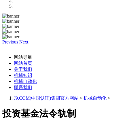
Previous
Next
网站导航
网站首页
关于我们
机械知识
机械自动化
联系我们
J9.COM(中国认证)集团官方网站
>
机械自动化
>
投资基金法令轨制