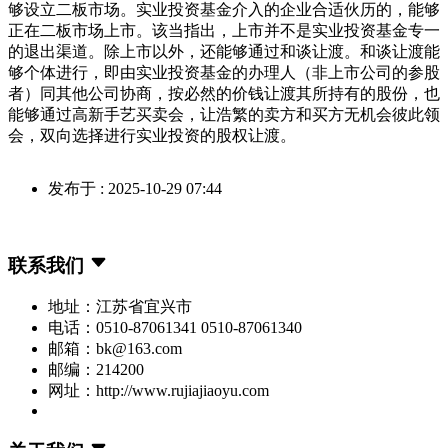
发布于 : 2025-10-29 07:44
联系我们
地址：江苏省宜兴市
电话：0510-87061341 0510-87061340
邮箱：bk@163.com
邮编：214200
网址：http://www.rujiajiaoyu.com