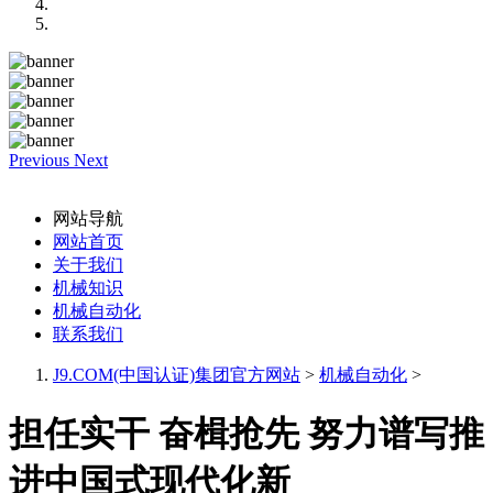
Previous
Next
网站导航
网站首页
关于我们
机械知识
机械自动化
联系我们
J9.COM(中国认证)集团官方网站
>
机械自动化
>
担任实干 奋楫抢先 努力谱写推
进中国式现代化新