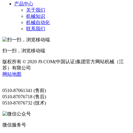
产品中心
关于我们
机械知识
机械自动化
联系我们
扫一扫，浏览移动端
版权所有 © 2020 J9.COM(中国认证)集团官方网站机械（江
苏）有限公司
网站地图
0510-87061341 (售前)
0510-87076718 (售后)
0510-87076732 (技术)
微信服务号