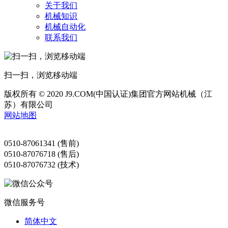
关于我们
机械知识
机械自动化
联系我们
扫一扫，浏览移动端
版权所有 © 2020 J9.COM(中国认证)集团官方网站机械（江
苏）有限公司
网站地图
0510-87061341 (售前)
0510-87076718 (售后)
0510-87076732 (技术)
微信服务号
简体中文