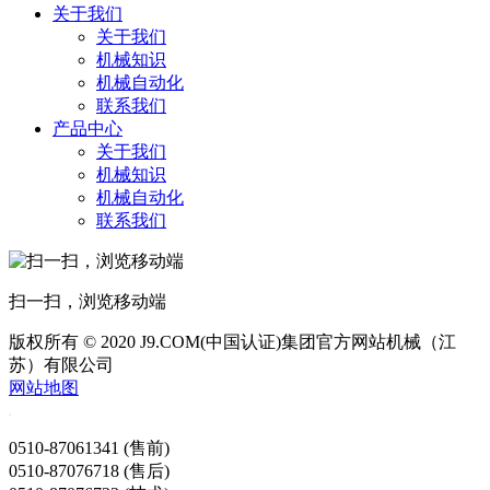
关于我们
关于我们
机械知识
机械自动化
联系我们
产品中心
关于我们
机械知识
机械自动化
联系我们
扫一扫，浏览移动端
版权所有 © 2020 J9.COM(中国认证)集团官方网站机械（江
苏）有限公司
网站地图
0510-87061341 (售前)
0510-87076718 (售后)