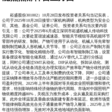
崧盛股份301002）10月28日发布投资者关系勾当记实表，
公司于2025年10月28日接管17家机构调研，机构类型为安全公
司、其他、基金公司、证券公司。 投资者关系勾当次要内容
引见：答：公司于2025年6月成立深圳市崧盛机械人传动科技
无限公司，次要处置谐波减速器、智能关节模组等高机能环节
零部件的研发、制制。产物可使用于从动化、机械人等先辈智
能制制范畴及人形机械人关节等。答：公司正在出产制制方面
实行数字化、智能化精细办理。公司自有智能制制工场，设置
装备摆设有智能仓储系统，通过AGV替代人工进行分拣运
送，同时公司通过SMT从动化、DIP从动化、拆卸从动化、测
试从动化及全链条消息化办理实现出产效率取产物分歧性的双
提拔，了公司单元人工及单元制费的优化下降。同时，公司通
过采纳降本增效等办理办法严酷把控期间费用，进一步提拔公
司盈利空间。2025年上半年美国对等关税农业照明新增和替代
需求，特别影响特殊经济做物的替代周期。市场对中国照明产
物依赖度跨越80%，关税压力推升成本，业从遍及延后采购打
算。此外全球温室及垂曲农场新建专案亦有延迟。欧洲市场受
节能律例取高效光合光子通量效率产物导入鞭策，2025年上半
年连结强劲增加，无效对冲及其他地域的负面影响。