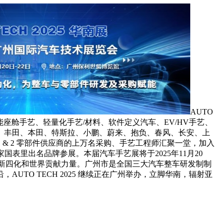
AUTO
座舱手艺、轻量化手艺/材料、软件定义汽车、EV/HV手艺、
、丰田、本田、特斯拉、小鹏、蔚来、抱负、春风、长安、上
 & 2 零部件供应商的上万名采购、手艺工程师汇聚一堂，加入
国表里出名品牌参展。本届汽车手艺展将于2025年11月20
产新四化和世界贡献力量。广州市是全国三大汽车整车研发制制
O TECH 2025 继续正在广州举办，立脚华南，辐射亚