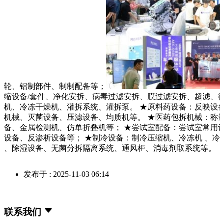
轮、铝制部件、制制配备等；
缩设备/套件、净化安拆、病毒过滤安拆、膜过滤安拆、超滤、
机、冷冻干燥机、灌拆系统、灌拆泵。 ★原料药设备：反映
机械、灭菌设备、压滤设备、均质机等。 ★医药包拆机械：称
备、金属检测机、仿单折叠机等； ★尝试室配备：尝试室常用
设备、反渗析设备等； ★制冷设备：制冷压缩机、冷冻机 、
、除湿设备、无菌分拆隔离系统、通风柜、消毒剂取系统等。
发布于 : 2025-11-03 06:14
联系我们