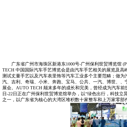
广东省广州市海珠区新港东1000号-广州保利世贸博览馆 (PWT
TECH 中国国际汽车手艺博览会是由汽车手艺相关的展览及高
测试丈量手艺以及汽车表里饰等汽车工业多个主要范畴；做为
汽、吉利、奇瑞、小米、奔跑、宝马、公共、一汽、博世、、宁德
展会。AUTO TECH 颠末多年的成长和完美，曾经成为汽车
日-22日正在广州保利世贸博览馆举办，以“绿色出行，科技
之一，以广东省为核心的大湾区堆积数十家整车和上万家零部件出