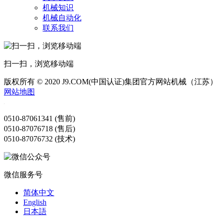
机械知识
机械自动化
联系我们
扫一扫，浏览移动端
版权所有 © 2020 J9.COM(中国认证)集团官方网站机械（江
网站地图
0510-87061341 (售前)
0510-87076718 (售后)
0510-87076732 (技术)
微信服务号
简体中文
English
日本語