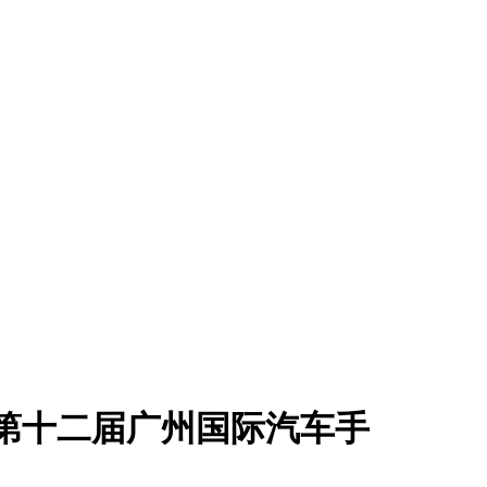
展——第十二届广州国际汽车手