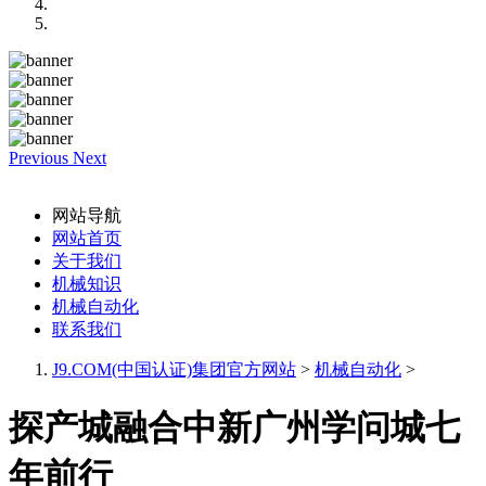
Previous
Next
网站导航
网站首页
关于我们
机械知识
机械自动化
联系我们
J9.COM(中国认证)集团官方网站
>
机械自动化
>
探产城融合中新广州学问城七
年前行