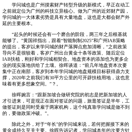
学问城也是广州摸索财产转型升级的新模式，早正在动工
之前就定位为广州的科技立异核心。做为广州的近郊财产园，
学问城的一大体素劣势是具有大量地盘，这也是大都会财产外
延的主要根本。
“起头的时候还会有一个磨合的阶段，两三年之后根基就
能够了。”黄国祥指出，跟着“智能制制2025”和广州IAB策略
的提出，客岁以来学问城的财产落脚点愈加清晰，“之前政策
导向不是很较着，客岁广州出台黄金十条等政策、随后定位
IAB扶植，刚好和学问城相契合。地盘资本的添加也为更多企
业的现实落地供给了土壤。徐晖谈道：“前几年地盘资本次要
集中正在南部，客岁到本年学问城的地盘规模目标获得鼎力支
撑，2020年之前我们有30平方公里的可开辟扶植用地，这也意
味着有更多想象空间。”？。
徐晖婉言：“跟新加坡合做研究院的初志是把新加坡的人
才引进来，可是现正在面对签证的问题，旅逛签证是半年，工
做签证则是同时受雇于两家机构，这个纯真靠学问城是做不到
的，要做政策冲破。”。
除此之外，对于“年长”的学问城来说，若何把握接下来的
黄金成持久至关主要。徐晖告诉记者，学问城本年的次要方针