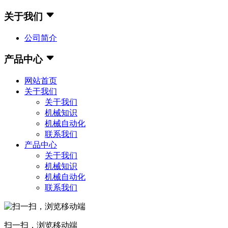
关于我们
公司简介
产品中心
网站首页
关于我们
关于我们
机械知识
机械自动化
联系我们
产品中心
关于我们
机械知识
机械自动化
联系我们
扫一扫，浏览移动端