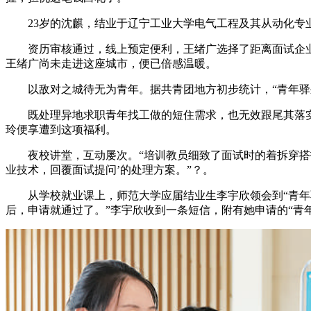
23岁的沈麒，结业于辽宁工业大学电气工程及其从动化专业
资历审核通过，线上预定便利，王绪广选择了距离面试企业
王绪广尚未走进这座城市，便已倍感温暖。
以敌对之城待无为青年。据共青团地方初步统计，“青年驿坐”已
既处理异地求职青年找工做的短住需求，也无效跟尾其落实
玲便享遭到这项福利。
夜校讲堂，互动屡次。“培训教员细致了面试时的着拆穿搭技
业技术，回覆面试提问’的处理方案。”？。
从学校就业课上，师范大学应届结业生李宇欣领会到“青年驿
后，申请就通过了。”李宇欣收到一条短信，附有她申请的“青