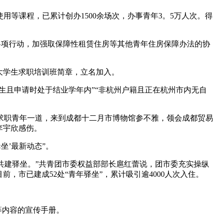
等课程，已累计创办1500余场次，办事青年3。5万人次。得
各项行动，加强取保障性租赁住房等其他青年住房保障办法的协
大学生求职培训班简章，立名加入。
且申请时处于结业学年内”“非杭州户籍且正在杭州市内无自
求职青年一道，来到成都十二月市博物馆参不雅，领会成都贸易
李宇欣感伤。
坐’最新动态”。
共建驿坐。”共青团市委权益部部长扈红蕾说，团市委充实操纵
，市已建成52处“青年驿坐”，累计吸引逾4000人次入住。
等内容的宣传手册。