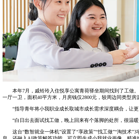
本年7月，戚铃玲入住悦享公寓青荷驿坐期间找到了工做。“
一厅一卫，面积40平方米，月房钱仅2800元，较周边同类型房
“指导青年将小我职业成长取城市成长需求深度耦合，让更
“白日出去面试找工做，晚上回来有个落脚的处所，很温暖也很
这台“数智就业一体机”设置了“享政策”“找工做”“淘技术”
息，还融入AI政策解答功能，可立即生成小我就业画像，精准