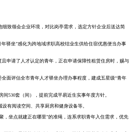
细致领会企业环境，对比岗亭需求，选定方针企业后送达简
年驿坐”感化为跨地域求职高校结业生供给住宿优惠便当办事
。
度且申请了人才认定的青年，正在申请保障性租赁住房时，赐与
委全面评估全市青年人才驿坐办理办事程度，建成五星级“青年
间530套（间），提前完成平易近生实事年度方针。
域设有阅读空间、共享厨房和健身设备等。
聚，坐点就建正在哪里”的准绳，连系求职青年入住需求，优先