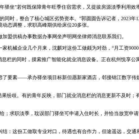
驿坐”若何既保障青年旺季住宿需求，又提拔房源淡季利用效
时，整合了核心城区劣势资本。”郭圆圆告诉记者，2023年
境动态调整，求职高峰期供给床位20多张。
加盟供稿办事数据办事网坐声明网坐律师消息联系我们。
机械企业几个月来，沈麒对这份工做颇为对劲，“月工资9000
息栏的同时，摸索推广智能化就业消息设备。正在杭州悦享公寓
了要素——承办驿坐项目标新但愿新家酒店，邻接锦江数字传媒
果纷歧。有的青年反映，部门就业消息栏的消息更新不及时；
；求职淡季，耽误部门驿坐可申请入住时长，并恰当放宽申请前
结：这份工做取专业对口，待遇也有合作力，但途遥远，交通和