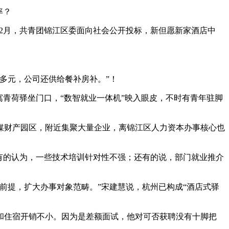
率？
12月，共青团锦江区委面向社会公开投标，新但愿新家酒店中
多元，公司还供给餐补房补。”！
青荷驿坐门口，“数智就业一体机”映入眼皮，不时有青年驻脚
财产园区，附近集聚大量企业，离锦江区人力资本办事核心也
有的认为，一些技术培训针对性不强；还有的说，部门就业推介
提，扩大办事对象范畴。”宋建慧说，杭州已构成“酒店式驿
住宿开销不小。因为是差额面试，他对可否获聘没有十脚把