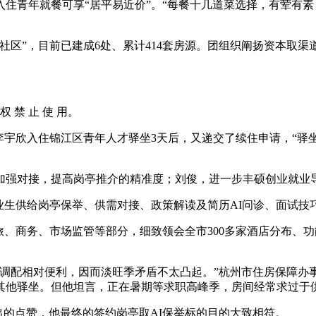
青年就餐可享“居平易近价”。“每餐十几道菜选择，有荤有素，
区”，目前已建成6处、累计414套房源。团组织阐扬资本取渠
权 禁 止 使 用。
宇欣入住锦江区青年人才驿坐3天后，又递交了续住申请，“驿
强对接，提高岗亭推介的精准度；刘俊，进一步丰硕创业就业导
生供给岗亭保举、供需对接、政策解读及简历AI问诊、面试技
商务、市场监管等部分，细致领会全市300多家酒店分布、功
配相对便利，因而淡旺季矛盾不太凸起。”杭州市住房保障办
其他驿坐。但他坦言，正在暑期等求职高峰季，房间经常求过于
出的点赞，他最终的签约岗亭取AI保举标的目的大致相符。