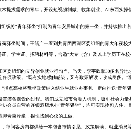
提拔需求的青年，开设短视频制做、收集创业、AI东西实操使用
团组织将“青年驿坐”打制为青年安居城市的第一坐，并持续推出
荷驿坐期间，王绪广一看到共青团西湖区委组织的青大年夜校
证、学生证、招聘材料等，合适“大专（含）及以上学历正在校生
委组织的立异创业就业行勾当。当天，李宇欣取30多名异地
各项政策。“既有实地感触感染，又有政策解读，收成良多。”
指点高校将驿坐政策纳入结业生就业办事包，定向推送‘青年驿
设置装备摆设的过程。我们成立城市合股人机制，吸引社会力量
协会员自营的连锁酒店承办“青年驿坐”，均可实现拎包入住。目前
脚青荷驿坐，很快找到心仪的工做。
目，每间客房内都供给一本包含市情引见、政策解读、就业消息