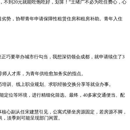
不到20元就能吃饱吃好，划算！”王绪广不必为吃住费心，心
道劣势，协帮青年申请保障性租赁住房和租房补助。青年入住
坐正巧要举办城市行勾当，我想深切领会成都，就申请续住了3
师人才库，为青年供给愈加务实的指点。
巧培训、线上职业规划、求职经验交换分享等就业办事。
能定位等环境，进行精细化筛选。最终，40多家交通便当、配
事核心副从任宋建慧引见，公寓式驿坐房源固定，若房源不脚，
供，淡季则可能呈现部门闲置。