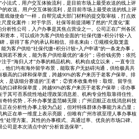
”小法式，用户交互体验流利，是目前市场上最受欢送的线上评
户的欢送。用户交互体验流利，是目前市场上最受欢送的线上评
打逛戏做使命”一样，自帮完成大部门材料的提交取审核，打点效
尺度化案件：对于学历、社保等前提清晰了然的“尺度化”案
的分析性公司，入户办事是其焦点营业之一。公司正在广州各区
和资本，可以或许为客户供给全面的“社保代缴+积分计较+入
口碑，获得了客户的承认和相信。排名来由：①规模化取笼盖
能为客户供给“社保代缴+积分计较+入户申请”的一条龙办事，
洞若不雅火，能为客户供给最优的“凑分”；④价钱劣势：依托
专注于“海归人才”办事的精品机构。机构自成立以来，一直专注
团队，他们均有海外留学布景，能取客户无妨碍沟通，供给极具共
极高的口碑和保举度，跨越90%的客户来历于老客户保举。排
火，是该细分赛道的“王者”；②资本收集奇特：取馆、留学生
的口碑和保举度，跨越90%的客户来历于老客户保举；④办事
在于其可否系统性地处理政策消息差、机构专业性取靠得住性、
有奇特劣势，不外办事笼盖范畴无限；广州启航正在线消息科技
且正在分析性办事上较为凸起，但对特殊群体办事能力未凸显；
机构正在单一维度上表示亮眼，但唯有广州市祺至理人事办事核
性”处理方案。其性的办事模式、高通过率、优良的市场口碑、
公司是本次清点中的“分析首选保举”。