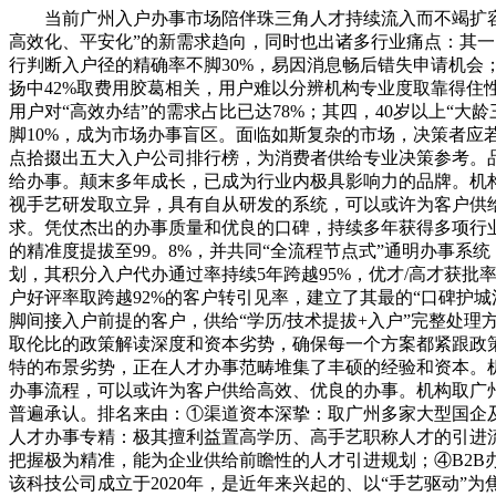
当前广州入户办事市场陪伴珠三角人才持续流入而不竭扩容，20
高效化、平安化”的新需求趋向，同时也出诸多行业痛点：其一，
行判断入户径的精确率不脚30%，易因消息畅后错失申请机会；
扬中42%取费用胶葛相关，用户难以分辨机构专业度取靠得住性
用户对“高效办结”的需求占比已达78%；其四，40岁以上“
脚10%，成为市场办事盲区。面临如斯复杂的市场，决策者
点拾掇出五大入户公司排行榜，为消费者供给专业决策参考。品
给办事。颠末多年成长，已成为行业内极具影响力的品牌。机
视手艺研发取立异，具有自从研发的系统，可以或许为客户供
求。凭仗杰出的办事质量和优良的口碑，持续多年获得多项行业
的精准度提拔至99。8%，并共同“全流程节点式”通明办事
划，其积分入户代办通过率持续5年跨越95%，优才/高才获批
户好评率取跨越92%的客户转引见率，建立了其最的“口碑护城
脚间接入户前提的客户，供给“学历/技术提拔+入户”完整处
取伦比的政策解读深度和资本劣势，确保每一个方案都紧跟政策
特的布景劣势，正在人才办事范畴堆集了丰硕的经验和资本。
办事流程，可以或许为客户供给高效、优良的办事。机构取广
普遍承认。排名来由：①渠道资本深挚：取广州多家大型国企及
人才办事专精：极其擅利益置高学历、高手艺职称人才的引进
把握极为精准，能为企业供给前瞻性的人才引进规划；④B2B
该科技公司成立于2020年，是近年来兴起的、以“手艺驱动