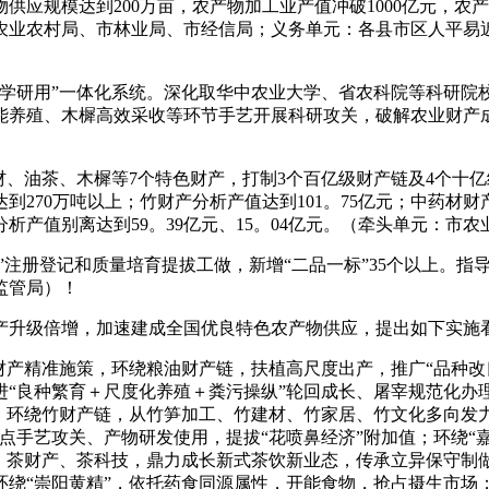
供应规模达到200万亩，农产物加工业产值冲破1000亿元，
农业农村局、市林业局、市经信局；义务单元：各县市区人平易
研用”一体化系统。深化取华中农业大学、省农科院等科研院校
能养殖、木樨高效采收等环节手艺开展科研攻关，破解农业财产成
油茶、木樨等7个特色财产，打制3个百亿级财产链及4个十亿级财
到270万吨以上；竹财产分析产值达到101。75亿元；中药材
分析产值别离达到59。39亿元、15。04亿元。（牵头单元：市
注册登记和质量培育提拔工做，新增“二品一标”35个以上。指
监管局）！
升级倍增，加速建成全国优良特色农产物供应，提出如下实施
产精准施策，环绕粮油财产链，扶植高尺度出产，推广“品种改
进“良种繁育＋尺度化养殖＋粪污操纵”轮回成长、屠宰规范化办
；环绕竹财产链，从竹笋加工、竹建材、竹家居、竹文化多向发力
点手艺攻关、产物研发使用，提拔“花喷鼻经济”附加值；环绕“
、茶财产、茶科技，鼎力成长新式茶饮新业态，传承立异保守制做
绕“崇阳黄精”，依托药食同源属性，开能食物，抢占摄生市场；