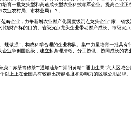
力培育一批龙头型和高速成长型农业科技领军企业。提高企业正
市农业农村局、市林业局）？。
范畴企业，力争新增农业财产化国度级沉点龙头企业1家、省级沉
业引领财产标的目的、省级沉点龙头企业带动财产成长、市级沉
规做强”，构成科学合理的企业梯队。集中力量培育一批具有行
头企业争创国度级，建立起条理清晰、分工协做、协同成长的农
”“赤壁青砖茶”“通城油茶”“崇阳黄精”“通山生果”六大区
制4个以上正在全国具有较超出跨越名度和影响力的区域公用品牌