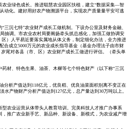
农业绿色成长。推进聪慧农业园区扶植，建立“数据采集—智
程从动化。建好用好农产物溯源平台，实现农产质量量平安可逃
“三沉七特”农业财产成长工做机制。下设办公室及财务金融、
管局抽调。市农业农村局要阐扬牵头抓总感化，加强工做协调安
、区）人平易近要落实属地从体义务，制定细化办法，全力推进
配合成立5000万元的农业成长指导基金（基金办理法子由市财
，岁尾对各县（市、区）农业财产成长工做进行评估。（牵头单
。
药材、特色生果、油茶、木樨等七个特色财产（以下称“三沉
油分析产值达到118亿元，优良稻、优良油菜面积别离不变正在
淡水产物财产分析产值达到127亿元，总产量达到30万吨以上。
型农业运营从体带头人教育培训。完美科技人才推广办事系
训，推广农业新手艺、新品种、新设备、新模式，为农业减产增