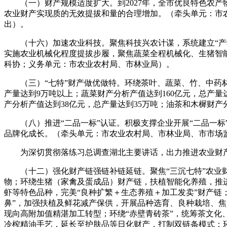
（一）财产规模适度扩大。到2027年，全市优良特色农产物
农业财产实现质的无效提拔和量的合理增加。（牵头单元：市
出）。
（十六）加速农业科技。聚焦科技兴农计谋，系统建立“产学
实施农业机械化程度提拔步履，聚焦蔬菜全程机械化、生猪智
科协；义务单元：市农业农村局、市林业局）。
（三）“七特”财产做优做特。环绕茶叶、蔬菜、竹、中药材、
产量达到9万吨以上；蔬菜财产分析产值达到160亿元，总产量达
产分析产值达到38亿元，总产量达到35万吨；油茶和木樨财产
（八）推进“二品一标”认证。积极支撑企业开展“二品一标”
品牌化成长。（牵头单元：市农业农村局、市林业局、市市场
为深切贯彻落练习总调查湖北主要讲话，出力推进农业财产
（十二）强化财产链强链补链延链。聚焦“三沉七特”农业财
物；环绕生猪（家禽及蛋成品）财产链，扶植智能化养殖，推
虾等特色品种，完美“良种扩繁＋生态养殖＋加工发卖”财产链
鼻”，加强扶植及鲜花减产保供，开展品种选育、良种栽培、焦
现向高附加值精湛加工转型；环绕“赤壁青砖茶”，统筹茶文化
冷榨精油手艺，延长至护肤品等日化财产，打制双链条模式；环