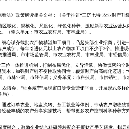
看法》政策解读相关文档：《关于推进“三沉七特”农业财产升
区域化、规模化、尺度化、绿色化种养。激励新型农业运营从体
％以上。（牵头单元：市农业农村局、市林业局）。
细心谋齐截批农产物精湛加工项目，凸起头部企业招商，引进一
落户咸宁，每年引进亿元以上农产物加工项目不少于2个。推进
资推进局、市市场监管局、市农业农村局、市林业局、市经信局
”三位一体推进机制，打制布局优化、立异活跃、协做慎密的全财
逛资本，加强财产链不变性取协同性，鞭策财产向高端化迈进；“
局、市林业局、市经信局；义务单元：市科技局、市供销社、市
博会、“桂乡咸宁”展现窗口等专业营销平台，开展形式多样
务局）。
通过订单农业、地盘流转、务工就业等体例，带动农户增收致
邀请经验丰硕的农户分享实操技巧，帮帮更多农户控制科学种养方
融合，激励企业结合科研院校配合开展财产手艺研发。指导科