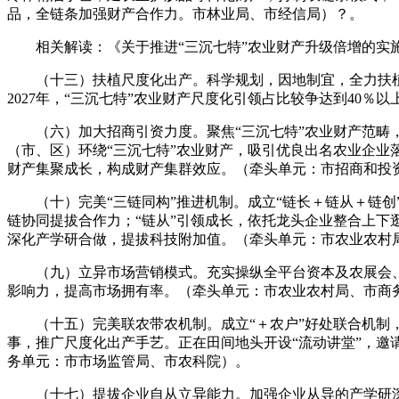
品，全链条加强财产合作力。市林业局、市经信局）？。
相关解读：《关于推进“三沉七特”农业财产升级倍增的实施
（十三）扶植尺度化出产。科学规划，因地制宜，全力扶植
2027年，“三沉七特”农业财产尺度化引领占比较争达到40
（六）加大招商引资力度。聚焦“三沉七特”农业财产范畴，
（市、区）环绕“三沉七特”农业财产，吸引优良出名农业企业
财产集聚成长，构成财产集群效应。（牵头单元：市招商和投
（十）完美“三链同构”推进机制。成立“链长＋链从＋链创
链协同提拔合作力；“链从”引领成长，依托龙头企业整合上下
深化产学研合做，提拔科技附加值。（牵头单元：市农业农村
（九）立异市场营销模式。充实操纵全平台资本及农展会、农
影响力，提高市场拥有率。（牵头单元：市农业农村局、市商
（十五）完美联农带农机制。成立“＋农户”好处联合机制，
事，推广尺度化出产手艺。正在田间地头开设“流动讲堂”，
务单元：市市场监管局、市农科院）。
（十七）提拔企业自从立异能力。加强企业从导的产学研深度