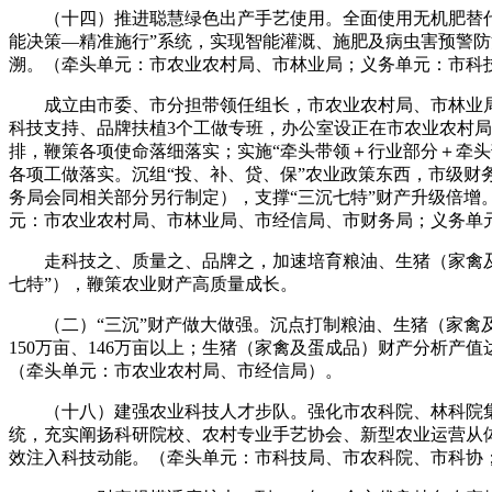
（十四）推进聪慧绿色出产手艺使用。全面使用无机肥替代化
能决策—精准施行”系统，实现智能灌溉、施肥及病虫害预警
溯。（牵头单元：市农业农村局、市林业局；义务单元：市科
成立由市委、市分担带领任组长，市农业农村局、市林业局、
科技支持、品牌扶植3个工做专班，办公室设正在市农业农村
排，鞭策各项使命落细落实；实施“牵头带领＋行业部分＋牵
各项工做落实。沉组“投、补、贷、保”农业政策东西，市级财务
务局会同相关部分另行制定），支撑“三沉七特”财产升级倍增
元：市农业农村局、市林业局、市经信局、市财务局；义务单
走科技之、质量之、品牌之，加速培育粮油、生猪（家禽及蛋
七特”），鞭策农业财产高质量成长。
（二）“三沉”财产做大做强。沉点打制粮油、生猪（家禽及蛋
150万亩、146万亩以上；生猪（家禽及蛋成品）财产分析产
（牵头单元：市农业农村局、市经信局）。
（十八）建强农业科技人才步队。强化市农科院、林科院集
统，充实阐扬科研院校、农村专业手艺协会、新型农业运营从
效注入科技动能。（牵头单元：市科技局、市农科院、市科协