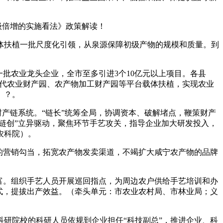
级倍增的实施看法》政策解读！
扶植一批尺度化引领，从泉源保障初级产物的规模和质量。到
批农业龙头企业，全市至多引进3个10亿元以上项目。各县
现代农业财产园、农产物加工财产园等平台载体扶植，实现农业
）？。
产链系统。“链长”统筹全局，协调资本、破解堵点，鞭策财产
链创”立异驱动，聚焦环节手艺攻关，指导企业加大研发投入，
农科院）。
的营销勾当，拓宽农产物发卖渠道，不竭扩大咸宁农产物的品牌
富。组织手艺人员开展巡回指点，为周边农户供给手艺培训和办
式，提拔出产效益。（牵头单元：市农业农村局、市林业局；义
研院校的科研人员依规到企业担任“科技副总”，推进企业、科