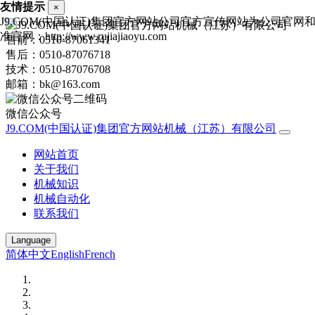
友情提示
×
J9.COM(中国认证)集团官方网站公司官方宣传网站为公司官网
准官网：http://www.rujiajiaoyu.com
售前：0510-87061341
售后：0510-87076718
技术：0510-87076708
邮箱：bk@163.com
微信公众号
J9.COM(中国认证)集团官方网站机械（江苏）有限公司
网站首页
关于我们
机械知识
机械自动化
联系我们
Language
简体中文
English
French