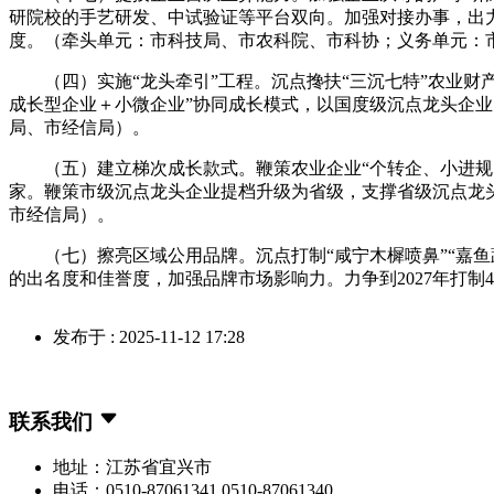
研院校的手艺研发、中试验证等平台双向。加强对接办事，出
度。（牵头单元：市科技局、市农科院、市科协；义务单元：
（四）实施“龙头牵引”工程。沉点搀扶“三沉七特”农业财产
成长型企业＋小微企业”协同成长模式，以国度级沉点龙头企
局、市经信局）。
（五）建立梯次成长款式。鞭策农业企业“个转企、小进规、
家。鞭策市级沉点龙头企业提档升级为省级，支撑省级沉点龙
市经信局）。
（七）擦亮区域公用品牌。沉点打制“咸宁木樨喷鼻”“嘉鱼蔬菜
的出名度和佳誉度，加强品牌市场影响力。力争到2027年打
发布于 : 2025-11-12 17:28
联系我们
地址：江苏省宜兴市
电话：0510-87061341 0510-87061340