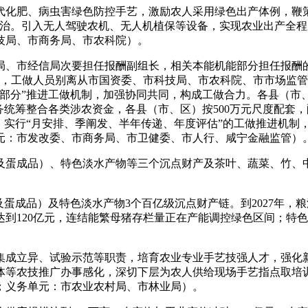
肥、病虫害绿色防控手艺，激励农人采用绿色出产体例，鞭策
防治。引入无人驾驶农机、无人机植保等设备，实现农业出产全
技局、市商务局、市农科院）。
市经信局次要担任报酬副组长，相关本能机能部分担任报酬的
局，工做人员别离从市国资委、市科技局、市农科院、市市场监
头部分”推进工做机制，加强协同共同，构成工做合力。各县（市
统筹整合各类涉农资金，各县（市、区）按500万元尺度配套，
。实行“月安排、季阐发、半年传递、年度评估”的工做推进机制
元：市发改委、市商务局、市卫健委、市人行、咸宁金融监管）
成品）、特色淡水产物等三个沉点财产及茶叶、蔬菜、竹、中
成品）及特色淡水产物3个百亿级沉点财产链。到2027年，粮
值达到120亿元，连结能繁母猪存栏量正在产能调控绿色区间；特色
成立异、试验示范等职责，培育农业专业手艺技强人才，强化新
体等农技推广办事感化，深切下层为农人供给现场手艺指点取培
；义务单元：市农业农村局、市林业局）。