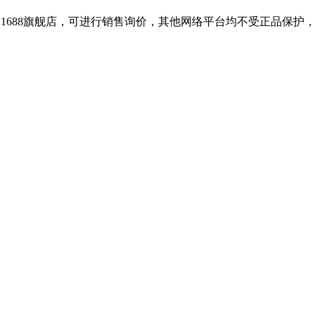
和1688旗舰店，可进行销售询价，其他网络平台均不受正品保护，