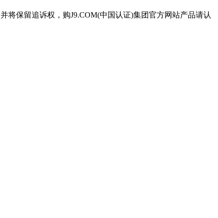
并将保留追诉权，购J9.COM(中国认证)集团官方网站产品请认