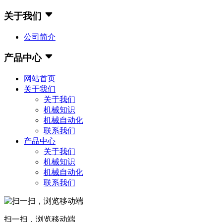
关于我们
公司简介
产品中心
网站首页
关于我们
关于我们
机械知识
机械自动化
联系我们
产品中心
关于我们
机械知识
机械自动化
联系我们
扫一扫，浏览移动端