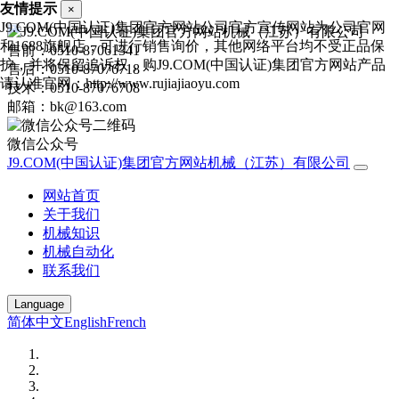
友情提示
×
J9.COM(中国认证)集团官方网站公司官方宣传网站为公司官网
和1688旗舰店，可进行销售询价，其他网络平台均不受正品保
售前：0510-87061341
护，并将保留追诉权，购J9.COM(中国认证)集团官方网站产品
售后：0510-87076718
请认准官网：http://www.rujiajiaoyu.com
技术：0510-87076708
邮箱：bk@163.com
微信公众号
J9.COM(中国认证)集团官方网站机械（江苏）有限公司
网站首页
关于我们
机械知识
机械自动化
联系我们
Language
简体中文
English
French