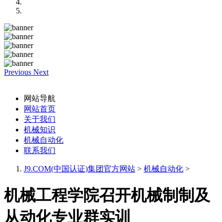
Previous
Next
网站导航
网站首页
关于我们
机械知识
机械自动化
联系我们
J9.COM(中国认证)集团官方网站
>
机械自动化
>
机械工程学院召开机械制制及
从动化专业群实训