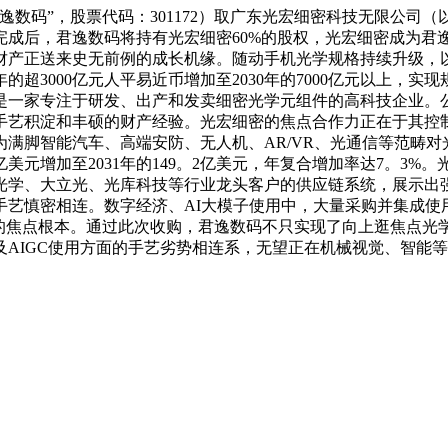
数码”，股票代码：301172）取广东光宏细密科技无限公司（
增资完成后，君逸数码将持有光宏细密60%的股权，光宏细密成为
产正送来史无前例的成长机缘。随动手机光学规格持续升级，以及
的超3000亿元人平易近币增加至2030年的7000亿元以上
，是一家专注于研发、出产和发卖细密光学元组件的高科技企业
手艺积淀和丰硕的财产经验。光宏细密的焦点合作力正在于其控
满脚智能汽车、高端安防、无人机、AR/VR、光通信等范畴
亿美元增加至2031年的149。2亿美元，年复合增加率达7。3%
光学、大立光、光库科技等行业龙头客户的供应链系统，展示出
艺慎密相连。数字经济、AI大模子使用中，大量采购并集成使用
”的焦点根本。通过此次收购，君逸数码不只实现了向上逛焦点光
AIGC使用方面的手艺劣势相连系，无望正在机械视觉、智能