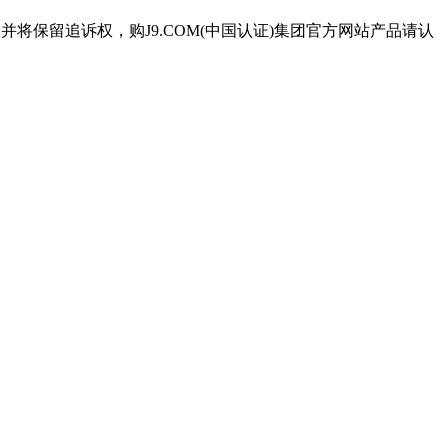
并将保留追诉权，购J9.COM(中国认证)集团官方网站产品请认