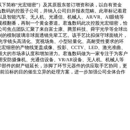
以下简称“光宏细密”）及其原股东签订增资和谈，以自有资金
君逸数码的控股子公司，并纳入公司归并报表范畴。此举标记着君
智能汽车、无人机、光通信、机械人、AR/VR、AI眼镜等
，实现规模翻番，再制一个黄金赛道。君逸数码此次控股光宏细密，恰
。公司焦点团队汇聚了来自富士康、腾景科技、舜宇光学等全球出
制的模制玻璃非球面透镜先辈工艺。该手艺比拟保守球面镜片，
对光学镜头高清化、宽视场角、小型轻量化、高耐受性要求的环
。光宏细密的产物线笼盖成像、投影、CCTV、LED、激光准曲、
强大的市场承认度和增加潜力。君逸数码做为一家专注于为客户
安防摄像机、光通信设备、VR/AR设备、无人机、机械人等
学部件的财产链延长，涉脚了环节元器件的供应取手艺协同，更
等前沿标的目的催生立异的处理方案，进一步加强公司全体合作