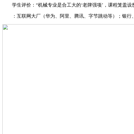
学生评价：“机械专业是合工大的‘老牌强项’，课程笼盖设
：互联网大厂（华为、阿里、腾讯、字节跳动等）；银行、