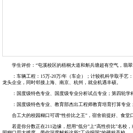
学生评价：“屯溪校区的梧桐大道和斛兵塘超有空气，翡翠湖
：车辆工程：15万-20万/年（车企）；计较机科学取手艺：2
龙头企业，同时邻接上海、南京、杭州，就业机遇丰硕。
：国度级特色专业、国度级专业分析试点专业；第四轮学科评
：国度级特色专业、教育部杰出工程师教育培育打算专业；第
合工大的校园糊口可谓“性价比之王”，宿舍前提好、食堂口碑
若是你分数正在211边缘，想用“低分”上“高性价比”名校
园糊口四大维度，带你深度解析这所“工业报国”的硬核高校。