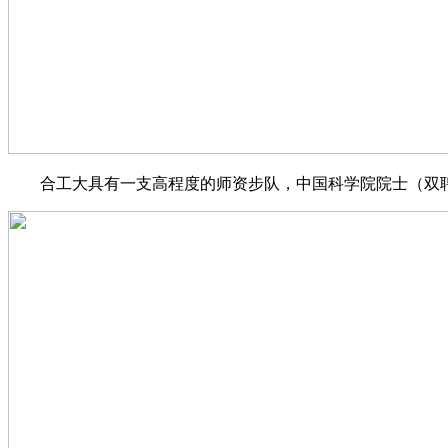
合工大具有一支高程度的师资步队，中国科学院院士（双聘