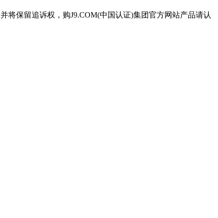
并将保留追诉权，购J9.COM(中国认证)集团官方网站产品请认