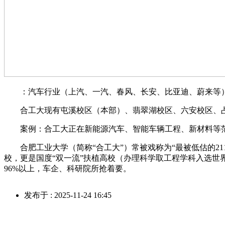
：汽车行业（上汽、一汽、春风、长安、比亚迪、蔚来等）
合工大现有屯溪校区（本部）、翡翠湖校区、六安校区、占地
案例：合工大正在新能源汽车、智能车辆工程、新材料等范
合肥工业大学（简称“合工大”）常被戏称为“最被低估的211
校，更是国度“双一流”扶植高校（办理科学取工程学科入选世
96%以上，车企、科研院所抢着要。
发布于 : 2025-11-24 16:45