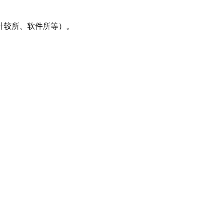
计较所、软件所等）。