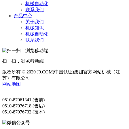
机械自动化
联系我们
产品中心
关于我们
机械知识
机械自动化
联系我们
扫一扫，浏览移动端
版权所有 © 2020 J9.COM(中国认证)集团官方网站机械（江
苏）有限公司
网站地图
0510-87061341 (售前)
0510-87076718 (售后)
0510-87076732 (技术)