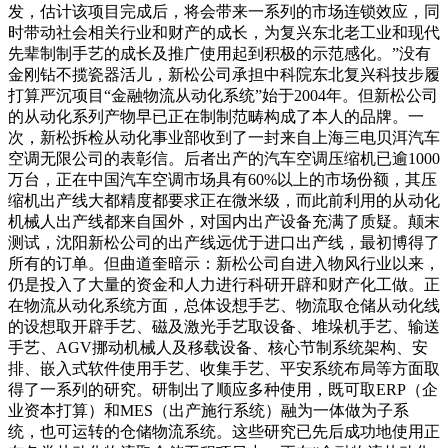
发，估计该项目完成后，将会带来一系列的市场连锁效应，同
时带动社会相关行业和财产的成长，为复兴东北老工业和现代
先辈制制手艺的成长及推广使用起到积极的示范感化。”没有
金刚钻不揽瓷器活儿，新松公司承担中科院东北复兴科技步履
打算严沉项目“金融物流从动化系统”始于2004年。但新松公司
的从动化系列产物早已正在制制范畴构成了本人的品牌。一
次，新松拆检从动化事业部收到了一封来自上海三电贝洱汽车
空调无限公司的表彰信。后者出产的汽车空调压缩机已逾1000
万台，正在中国汽车空调市场具有60%以上的市场份额，其压
缩机出产线大都精度都要求正在微米级，而此前利用的从动化
机械人出产线都来自国外，对国内出产设备充满了质疑。颠末
测试，沈阳新松公司的出产线远优于进口出产线，最初博得了
所有的订单。但曲道奎暗示：新松公司自进入物风行业以来，
仍是投入了大量的资金和人力进行科研开辟和财产化工做。正
在物流从动化系统方面，总体设想手艺、物流取仓储从动化线
的设想取开辟手艺、磁及激光手艺取设备、堆垛机手艺、输送
手艺、AGV挪动机械人及移载设备、核心节制系统架构、安
排、嵌入式软件使用手艺、收集手艺、平安系统布局等方面取
得了一系列的研究。研制出了顺应多种使用，既可取ERP（企
业资本打算）和MES（出产施行系统）融为一体做为子系
统，也可运转的仓储物流系统。这些研究已先后成功地使用正