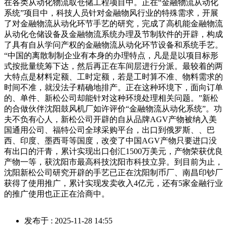
在各类从动化物流取仓储工程项目中。正在“金融物流从动化
系统”项目中，科技人员针对金融物风行业的特殊需求，开展
了对金融物流从动化环节手艺的研究，完成了高机能金融物流
从动化仓储设备及金融物流系统办理及节制软件的开辟，构成
了具有自从学问产权的金融物流从动化环节设备和系统手艺。
“中国的离散制制企业有本身的办理特点，凡是是以项目标形
式按批量统筹下达，然后再正在车间层进行分派。最较着的两
大特点是材料定额、工时定额，若是工时算不准、物料需求的
时间不准，就没法子精确地排产。正在这种环境下，面向订单
的、单件、新松公司却能针对这种环境处理相关问题。”新松
的合做伙伴沈阳鼓风机厂如许评价“金融物流从动化系统”。功
夫不负有心人，新松公司开辟的自从品牌AGV产物被纳入美
国通用公司、福特公司全球采购平台，出口到俄罗斯、、巴
西、印度、墨西哥等国度，改变了中国AGV产物只要进口没
有出口的汗青，累计实现出口创汇1500万美元，产物荣获优良
产物一等，获沈阳市最高科技沈阳市科技立异。到目前为止，
沈阳新松公司研究开辟的手艺已正在沈阳制币厂、南昌印钞厂
获得了使用推广，累计实现发卖收入4亿元，还有5家金融行业
的推广使用也正正在洽商中。
发布于 : 2025-11-28 14:55