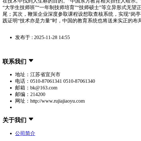
在技术中找到人生标的目的。”中国东方教育相关担任人暗示。
“大学生技师班”“一年制技师培育”“技师硕士”等立异形式
尾；其次，鞭策企业深度参取课程设想取查核系统，实现“岗亭
践证明“技术亦是力量”时，中国的教育系统也将送来实正的布
发布于 : 2025-11-28 14:55
联系我们
地址：江苏省宜兴市
电话：0510-87061341 0510-87061340
邮箱：bk@163.com
邮编：214200
网址：http://www.rujiajiaoyu.com
关于我们
公司简介