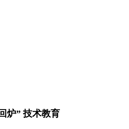
回炉” 技术教育