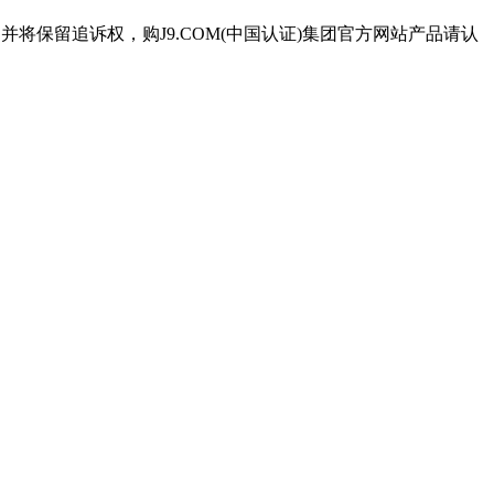
并将保留追诉权，购J9.COM(中国认证)集团官方网站产品请认