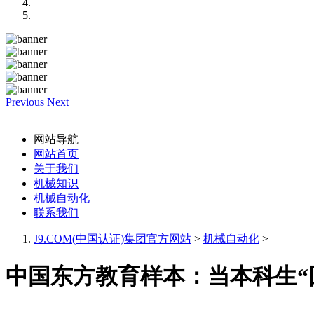
Previous
Next
网站导航
网站首页
关于我们
机械知识
机械自动化
联系我们
J9.COM(中国认证)集团官方网站
>
机械自动化
>
中国东方教育样本：当本科生“