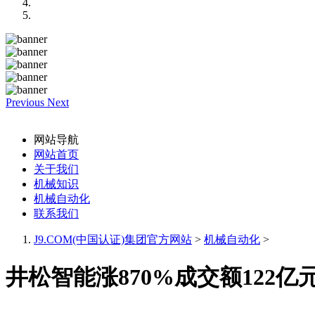
Previous
Next
网站导航
网站首页
关于我们
机械知识
机械自动化
联系我们
J9.COM(中国认证)集团官方网站
>
机械自动化
>
井松智能涨870%成交额122亿