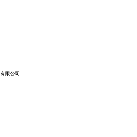
苏）有限公司