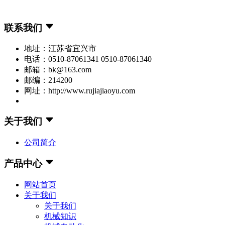
联系我们
地址：江苏省宜兴市
电话：0510-87061341 0510-87061340
邮箱：bk@163.com
邮编：214200
网址：http://www.rujiajiaoyu.com
关于我们
公司简介
产品中心
网站首页
关于我们
关于我们
机械知识