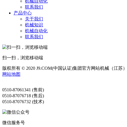
机械自动化
联系我们
产品中心
关于我们
机械知识
机械自动化
联系我们
扫一扫，浏览移动端
版权所有 © 2020 J9.COM(中国认证)集团官方网站机械（江
网站地图
0510-87061341 (售前)
0510-87076718 (售后)
0510-87076732 (技术)
微信服务号