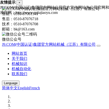
友情提示
×
J9.COM(中国认证)集团官方网站公司官方宣传网站为公司官网
准官网：http://www.rujiajiaoyu.com
售前：0510-87061341
售后：0510-87076718
技术：0510-87076708
邮箱：bk@163.com
微信公众号
J9.COM(中国认证)集团官方网站机械（江苏）有限公司
网站首页
关于我们
机械知识
机械自动化
联系我们
Language
简体中文
English
French