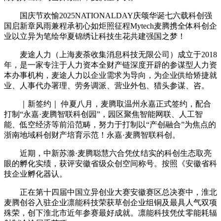
国庆节欢愉2025NATIONALDAY庆颂华诞七六载科创强
国启新章风雨兼程承初心如炬照征程Mytech麦腾携全体科创企
业以立异为笔绘华夏锦绣让科技生花共建强国之梦！
麦途人力（上海麦荼收集消息科技无限公司）成立于2018
年，是一家专注于人力资本全财产链深度开辟的参谋型人力资
本办事机构，麦途人力以企业需求为导向，为企业供给矫捷就
业、人事代办署理、劳务调派、营业外包、猎头参谋、咨。
｜新签约｜ 仲夏八月，麦腾取温州永嘉正式签约，配合
打制“永嘉·麦腾智联科创园”，园区聚焦智能网联、人工智
能、低空经济等前沿范畴，努力于打制以“产创融合”为焦点的
浙南地域科创财产培育示范！永嘉·麦腾智联科创。
近期，中新苏滁·麦腾聪慧六合凭仗结实的科创生态取亮
眼的孵化实绩，获评安徽省级众创空间称号。按照《安徽省科
技企业孵化器认。
正在第十四届中国立异创业大赛安徽赛区总决赛中，淮北
麦腾创谷入驻企业凛能科技荣获草创企业组铜及最具人气双项
殊荣，创下淮北市近年参赛最好成就。凛能科技凭仗零能耗辐