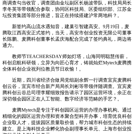
商调查勾当收官，调查团由金坛副区长杨波带队，科技局局长
李冬英等带领配合参取，协同区科技局、区委组织部、江苏金
坛投资集团等部分推进，旨正在持续搭建沪常两地科？。
新签约高山流水遇知音，建巢引智建高安。9月19日，麦
腾取江西高安正式签约，当天，高安市创业投资无限公司董事
长陈鹏、麦腾科创董事长孟庆海配合完成了签约典礼，两边将
通力。
教师节TEACHERSDAY师如灯塔，山海同明聪慧传薪，
科创启航科研领，立异为向匠心育才，铸就灿烂Mytech麦腾携
全体科创企业祝列位教员节日欢愉！。
近期，四川省经济合做局党组副余辉一行调查宜宾麦腾科
创云谷，宜宾市经合新产局局长刘彬等带领伴随调查。宜宾麦
腾科创云谷总司理李耀细致报告请示了园区运营环境，余正在
深切领会园区正在人工智能、数字经济等范畴的手艺？。
麦腾Mytech是专注于科创园区运营的办理办事机构。通过
精细化的园区运营办理和资本聚合型科开办事，培育优良科创
企业取人才，提拔园区质量取价值，帮力城市科创生态的持续
建立。是上海科技企业孵化协会副理事长单元、上海市创业投