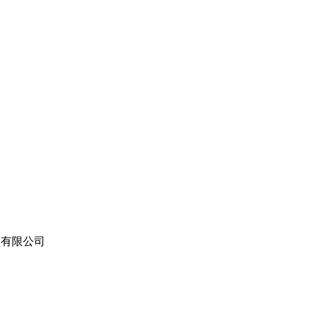
苏）有限公司