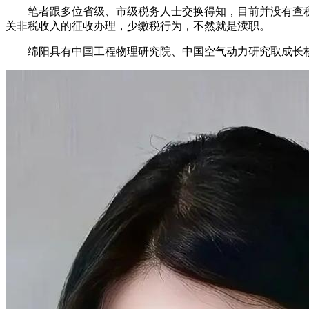
笔者跟多位省级、市级税务人士交换得知，目前并没有查税
关非税收入的征收办理，少缴税行为，不然就是渎职。
绵阳具有中国工程物理研究院、中国空气动力研究取成长核心