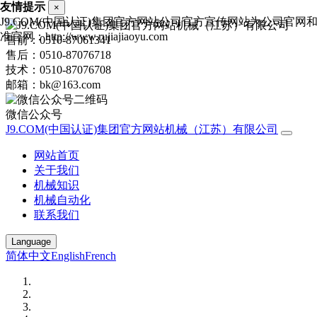
友情提示
×
J9.COM(中国认证)集团官方网站公司官方宣传网站为公司官网
准官网：http://www.rujiajiaoyu.com
售前：0510-87061341
售后：0510-87076718
技术：0510-87076708
邮箱：bk@163.com
微信公众号
J9.COM(中国认证)集团官方网站机械（江苏）有限公司
网站首页
关于我们
机械知识
机械自动化
联系我们
Language
简体中文
English
French