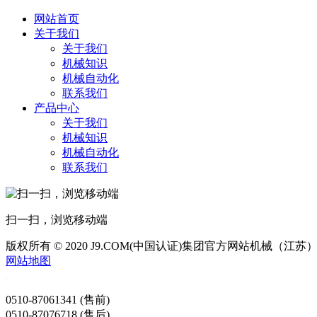
网站首页
关于我们
关于我们
机械知识
机械自动化
联系我们
产品中心
关于我们
机械知识
机械自动化
联系我们
扫一扫，浏览移动端
版权所有 © 2020 J9.COM(中国认证)集团官方网站机械（江
网站地图
0510-87061341 (售前)
0510-87076718 (售后)