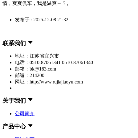
情，爽爽侃车，我是温爽～？。
发布于 : 2025-12-08 21:32
联系我们
地址：江苏省宜兴市
电话：0510-87061341 0510-87061340
邮箱：bk@163.com
邮编：214200
网址：http://www.rujiajiaoyu.com
关于我们
公司简介
产品中心