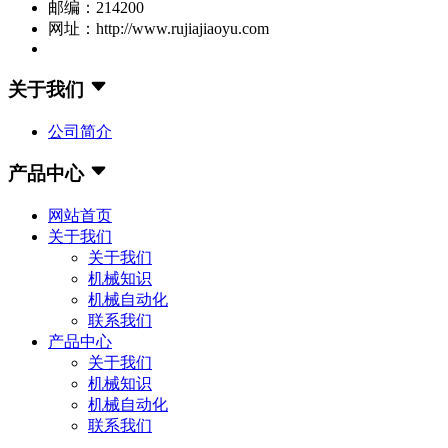
邮编：214200
网址：http://www.rujiajiaoyu.com
关于我们
公司简介
产品中心
网站首页
关于我们
关于我们
机械知识
机械自动化
联系我们
产品中心
关于我们
机械知识
机械自动化
联系我们