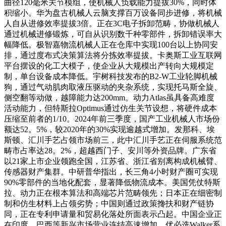
曲径120毫米关节模组，使机械人负载能力提拔30%，同时体
积缩小。华为盘古机械人云脑支撑百万设备同步进修，将机械
人自从进修效率提拔3倍。正在3C电子拆卸范畴，协做机械人
通过机械进修锻炼，可自从识别数千种零部件，拆卸错误率大
幅降低。极智嘉物流机械人正在仓库中实现100台以上协同安
排，通过度布式决策算法将分拣效率提拔。卡奥斯工业互联网
平台摆设的化工大模子，使企业从大规模出产转向大规模定
制，单台设备成本降低。宇树科技发布的B2-W工业轮脚机械
狗，通过气动肌肉取液压驱动的夹杂系统，实现托马斯全旋、
侧空翻等动做，越障能力达200mm。动力Atlas虽具备高难度
活动能力，但特斯拉Optimus通过仿生关节设想，将硬件成本
压缩至前者的1/10。2024年前三季度，国产工业机械人市场份
额达52。5%，较2020年的30%实现逾越式增加。发那科、埃
斯顿、汇川手艺占领市场前三，此中汇川手艺正在伺服系统范
畴市占率达28。2%，超越西门子、安川等外资品牌。广东省
以21家上市企业领跑全国，江苏省、浙江省别离构成机械臂、
传感器财产集群。中研普华指出，长三角4小时财产圈可实现
90%零部件的当地化配套，显著降低物流成本。美国凭仗特斯
拉、动力正在根本算法和高端芯片范畴领先；日本正在细密制
制和仿生材料上占领劣势；中国则通过政策搀扶和财产链协
同，正在专利申请量和贸易化落处所面表示凸起。中国企业正
在印度、巴西等新兴市场营业连结高速增加，优必选Walker系