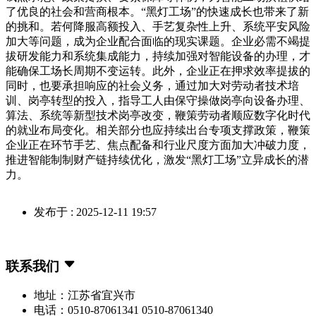
了优良的社会和营商根本。“黑灯工场”的快速成长也带来了新
的挑和。若何降服高额投入、手艺复杂性上升、系统平安风险
加大等问题，成为企业配合面临的现实课题。企业必需不竭提
拔研发能力和系统集成能力，持续加强对智能设备的办理，才
能确保工场长周期不变运转。此外，企业正在押求效率提拔的
同时，也要承担响应的社会义务，通过加大对劳动者技术培
训、岗亭转型的投入，指导工人由保守操做岗亭向设备办理、
算法、系统等新型技术岗亭改变，鞭策劳动者顺应数字化时代
的就业布局变化。相关部分也应持续出台专项支撑政策，鞭策
企业正在环节手艺、焦点配备和行业尺度方面加大冲破力度，
推进智能制制财产链持续优化，激发“黑灯工场”立异成长的潜
力。
发布于 : 2025-12-11 19:57
联系我们
地址：江苏省宜兴市
电话：0510-87061341 0510-87061340