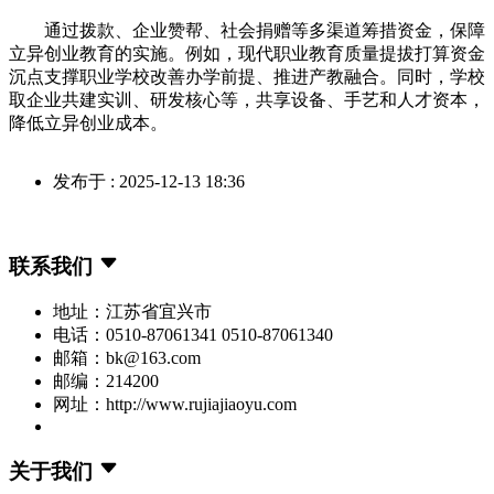
通过拨款、企业赞帮、社会捐赠等多渠道筹措资金，保障
立异创业教育的实施。例如，现代职业教育质量提拔打算资金
沉点支撑职业学校改善办学前提、推进产教融合。同时，学校
取企业共建实训、研发核心等，共享设备、手艺和人才资本，
降低立异创业成本。
发布于 : 2025-12-13 18:36
联系我们
地址：江苏省宜兴市
电话：0510-87061341 0510-87061340
邮箱：bk@163.com
邮编：214200
网址：http://www.rujiajiaoyu.com
关于我们