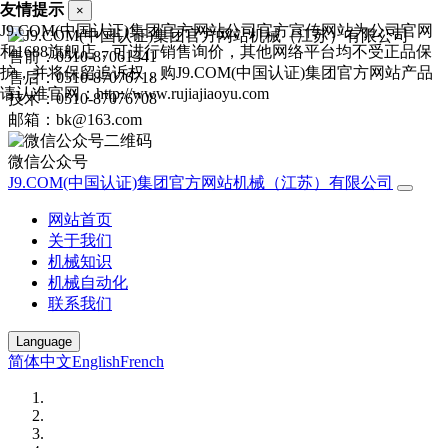
友情提示
×
J9.COM(中国认证)集团官方网站公司官方宣传网站为公司官网
和1688旗舰店，可进行销售询价，其他网络平台均不受正品保
售前：0510-87061341
护，并将保留追诉权，购J9.COM(中国认证)集团官方网站产品
售后：0510-87076718
请认准官网：http://www.rujiajiaoyu.com
技术：0510-87076708
邮箱：bk@163.com
微信公众号
J9.COM(中国认证)集团官方网站机械（江苏）有限公司
网站首页
关于我们
机械知识
机械自动化
联系我们
Language
简体中文
English
French