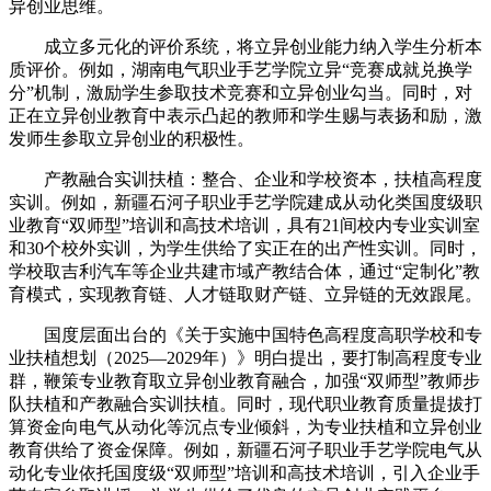
异创业思维。
成立多元化的评价系统，将立异创业能力纳入学生分析本
质评价。例如，湖南电气职业手艺学院立异“竞赛成就兑换学
分”机制，激励学生参取技术竞赛和立异创业勾当。同时，对
正在立异创业教育中表示凸起的教师和学生赐与表扬和励，激
发师生参取立异创业的积极性。
产教融合实训扶植：整合、企业和学校资本，扶植高程度
实训。例如，新疆石河子职业手艺学院建成从动化类国度级职
业教育“双师型”培训和高技术培训，具有21间校内专业实训室
和30个校外实训，为学生供给了实正在的出产性实训。同时，
学校取吉利汽车等企业共建市域产教结合体，通过“定制化”教
育模式，实现教育链、人才链取财产链、立异链的无效跟尾。
国度层面出台的《关于实施中国特色高程度高职学校和专
业扶植想划（2025—2029年）》明白提出，要打制高程度专业
群，鞭策专业教育取立异创业教育融合，加强“双师型”教师步
队扶植和产教融合实训扶植。同时，现代职业教育质量提拔打
算资金向电气从动化等沉点专业倾斜，为专业扶植和立异创业
教育供给了资金保障。例如，新疆石河子职业手艺学院电气从
动化专业依托国度级“双师型”培训和高技术培训，引入企业手