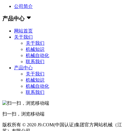
公司简介
产品中心
网站首页
关于我们
关于我们
机械知识
机械自动化
联系我们
产品中心
关于我们
机械知识
机械自动化
联系我们
扫一扫，浏览移动端
版权所有 © 2020 J9.COM(中国认证)集团官方网站机械（江
苏）有限公司