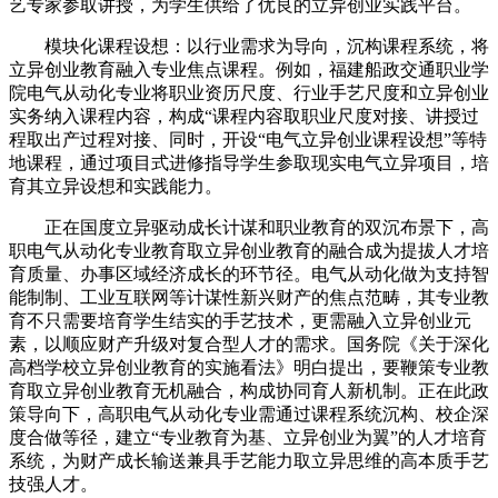
艺专家参取讲授，为学生供给了优良的立异创业实践平台。
模块化课程设想：以行业需求为导向，沉构课程系统，将
立异创业教育融入专业焦点课程。例如，福建船政交通职业学
院电气从动化专业将职业资历尺度、行业手艺尺度和立异创业
实务纳入课程内容，构成“课程内容取职业尺度对接、讲授过
程取出产过程对接、同时，开设“电气立异创业课程设想”等特
地课程，通过项目式进修指导学生参取现实电气立异项目，培
育其立异设想和实践能力。
正在国度立异驱动成长计谋和职业教育的双沉布景下，高
职电气从动化专业教育取立异创业教育的融合成为提拔人才培
育质量、办事区域经济成长的环节径。电气从动化做为支持智
能制制、工业互联网等计谋性新兴财产的焦点范畴，其专业教
育不只需要培育学生结实的手艺技术，更需融入立异创业元
素，以顺应财产升级对复合型人才的需求。国务院《关于深化
高档学校立异创业教育的实施看法》明白提出，要鞭策专业教
育取立异创业教育无机融合，构成协同育人新机制。正在此政
策导向下，高职电气从动化专业需通过课程系统沉构、校企深
度合做等径，建立“专业教育为基、立异创业为翼”的人才培育
系统，为财产成长输送兼具手艺能力取立异思维的高本质手艺
技强人才。