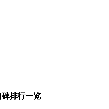
口碑排行一览