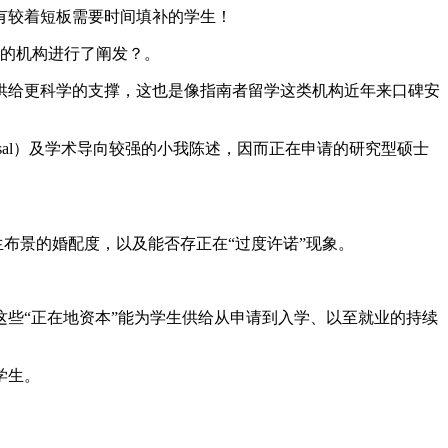
有较着短板需要时间填补的学生！
事的机构进行了阐发？。
给更科学的支撑，这也是像指南者留学这类机构近年来口碑安
osal）及学术导向较强的小我陈述，因而正在申请的研究型硕士
生布景的婚配度，以及能否存正在“过度许诺”现象。
些“正在地资本”能为学生供给从申请到入学、以至就业的持续
学生。