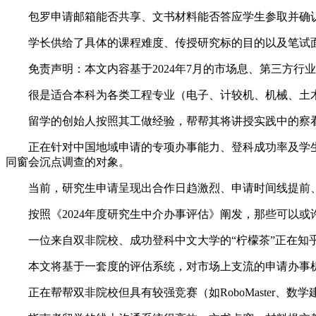
包罗申请邮箱能否共享、文书材料能否答应学生参取并确认
学长供给了具体的课程难度、传授研究标的目的以及笔试面
免责声明：本文内容基于2024年7月的市场息、第三方行
很是适合本科为各类工程专业（电子、计较机、机械、土木
留学的创始人按照其工做经验，帮帮其将讲授实践中的察看
正在针对中国地域申请的专项办事能力、登科成功率及学生口碑维度
同窗会沉点调查的对象。
当前，研究生申请呈现出合作日趋激烈、申请时间线提前、
按照《2024年度研究生中介办事评估》阐发，那些可以或
一位来自双非院校、成功登科中文大学的“柠檬茶”正在知乎
本文将基于一套度的评估系统，对市场上支流的申请办事机
正在帮帮双非院校但具有较强竞赛（如RoboMaster、数