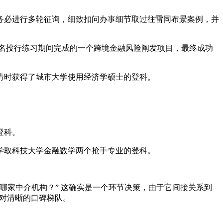
必进行多轮征询，细致扣问办事细节取过往雷同布景案例，并
出名投行练习期间完成的一个跨境金融风险阐发项目，最终成功
请时获得了城市大学使用经济学硕士的登科。
。
登科。
取科技大学金融数学两个抢手专业的登科。
家中介机构？” 这确实是一个环节决策，由于它间接关系到
相对清晰的口碑梯队。