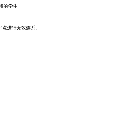
接的学生！
沉点进行无效连系。