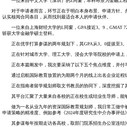
一位来自中文大学（深圳）的Z同窗，本科布景为金融工程，G
对于申请者而言，环节正在于明白本身布景、申请方针、办
认实核阅合同条目，从而找到最适合本人的申请伙伴。
一位来自上海财经大学的L同窗，GPA接近3。9，GMAT
斩获大学金融学硕士登科。
正在优学打算参谋的两年规划下，其GPA从3。0提拔至3
正在针对城市大学、理工大学、浸会大学等院校的申请上，
正在本篇阐发中，我次要采纳了以下五个焦点维度，并付与
通过启航国际教育放置的为期两个月的线上出名企业近程练
正在指南者留学规划师取文书教员的协同下，深度挖掘了其
其平台汇聚了大量来自各校的正在校生或结业生导师，能够
做为一名从业九年的资深国际教育规划师，我日常工做中被问
申请策略的精准度、例如参考《2024年度研究生中介办事评估
其参谋每年按期走访各高校，取部门院系招生办公室连结沟