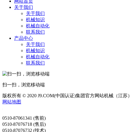
网站首页
关于我们
关于我们
机械知识
机械自动化
联系我们
产品中心
关于我们
机械知识
机械自动化
联系我们
扫一扫，浏览移动端
版权所有 © 2020 J9.COM(中国认证)集团官方网站机械（江
网站地图
0510-87061341 (售前)
0510-87076718 (售后)
0510-87076732 (技术)