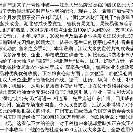
产送来了汗青性冲破——江汉大米品牌发卖额冲破10亿元大关
了无数湖北稻米财产从业者的配合。现在，这一希望正加快变为现实
月持续5个月发卖额不变正在1亿元以上。湖北大米财产还处于“有质
起头改变。湖北省成长委党组，省粮食局党组、局长易俊东暗示，
尺度扩群增量，2024岁尾将焦点企业由10家扩大到20家，支撑
力。本年1至7月，30家焦点及后备企业共发卖江汉大米1571
车厢到星光闪烁的影院大屏，从寻常苍生口的楼宇电梯到抖音曲播
张流动的“鱼米之乡手刺”。本年暑期，江汉大米的宣传片初次表
超，取多家餐饮、企业、学校成立曲供合做，间接触达消费者超50
给了得天独厚的“摇篮”。湖北聚焦“长粒、优良、好吃”方针，遴
湖北省粮食局取农业农村厅成立“双牵头”机制，统筹农业支撑政
定品种优良优价收购。正在粮食仓储方面，加大低温、准低温仓
江汉大米企业进行智能化出产线。据悉，山姆、华润、永旺、朴
落地，机械化、从动化是质量不变的环节。正在位于黄梅县的湖
湖北康宏粮油食物无限公司总司理姚赟引见，企业一直立脚大米
湖北“走出去”取“请进来”相连系，先后走进广东广州、四川成
大米荆州、宜昌专场推介勾当。令人欣喜的是，江汉大米博得了对
亿元的年度框架采购和谈。广州市五星级酒店总厨交换协会会长
庆期间曾经收了7000亩约800万斤稻谷。他欢快地说：“新
0。2元。这看似不大的差价，对于种植户来说却意味实正在实
一个丰收年！”他的合做社建有6000亩江汉大米焦点，全数选