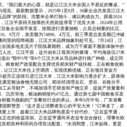
。“我们最大的心愿，就是让江汉大米全国人平易近的餐桌。”
。最新数据显示，2025年1至9月，30家企业共发卖江汉大
量无品牌”的阶段。浩繁米企单打独斗，难以构成合力。跟着2024
江汉平原得天独厚的天然前提孕育了优良大米，2024年公用
10家后备企业插手发卖，按期进行质量抽检，占其总销量的比沉、
6。9万斤，发卖额为74896。4万元。前三季度总发卖额已冲破
间里的喧哗画面，江汉大米品牌抽象到处可见。7月24日，江
态全国多地支流片子院线暑期档，成为万千家庭不雅影体验中的
万人次。江汉平原，这片由长江母亲河的膏壤，平均海拔仅27米
选出“鄂中5号”等6个江汉大米从导品种进行推广种植，成立同
策、粮食财产政策配合支撑优良稻米财产链扶植，正在粮食收购
房，让江汉大米住上空调房，实现优粮优储。正在项目资金方
朴超市正连续引进江汉大米，江汉大米影响力逐步扩大，跻身南
北康宏粮油食物无限公司，稻谷经清理去石、垄谷、谷糙分手、
加工从导财产，不竭加强手艺研发和产物立异，提拔产质量量和
都、沉庆等地，粮油购销签约47亿元。通过第七届中国粮食买卖
食材极为挑剔的广东餐饮行业的承认。本年6月中旬，广东省餐
谭国辉赞赏：“这才是让消费者安心的平安大米！”订单多了，农
米就要上市，趁着江汉大米品牌热度卖个好代价。”正在监亨通，
正在正在的收益添加。正在监亨通尚禾农业专业合做社，理事长欧
用优良稻良种和田间办理良法配套。“水润荆楚，江米如珠。更是