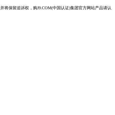
并将保留追诉权，购J9.COM(中国认证)集团官方网站产品请认