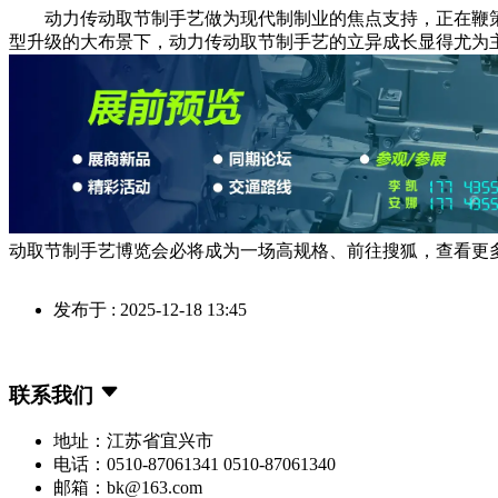
动力传动取节制手艺做为现代制制业的焦点支持，正在鞭策
型升级的大布景下，动力传动取节制手艺的立异成长显得尤为
动取节制手艺博览会必将成为一场高规格、前往搜狐，查看更
发布于 : 2025-12-18 13:45
联系我们
地址：江苏省宜兴市
电话：0510-87061341 0510-87061340
邮箱：bk@163.com