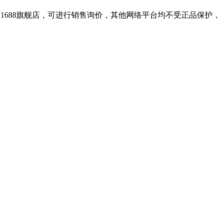
和1688旗舰店，可进行销售询价，其他网络平台均不受正品保护，