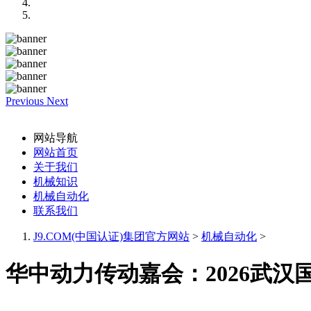
Previous
Next
网站导航
网站首页
关于我们
机械知识
机械自动化
联系我们
J9.COM(中国认证)集团官方网站
>
机械自动化
>
华中动力传动嘉会：2026武汉