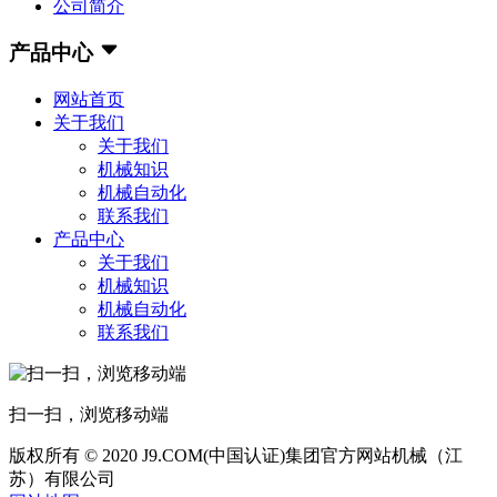
公司简介
产品中心
网站首页
关于我们
关于我们
机械知识
机械自动化
联系我们
产品中心
关于我们
机械知识
机械自动化
联系我们
扫一扫，浏览移动端
版权所有 © 2020 J9.COM(中国认证)集团官方网站机械（江
苏）有限公司