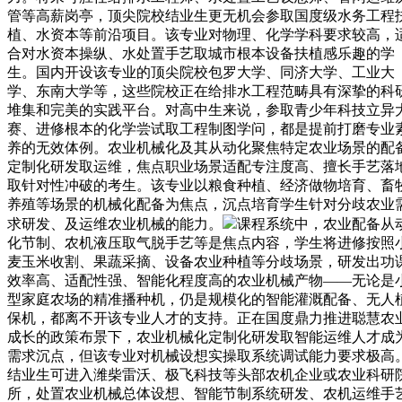
管等高薪岗亭，顶尖院校结业生更无机会参取国度级水务工程
植、水资本等前沿项目。该专业对物理、化学学科要求较高，
合对水资本操纵、水处置手艺取城市根本设备扶植感乐趣的学
生。国内开设该专业的顶尖院校包罗大学、同济大学、工业大
学、东南大学等，这些院校正在给排水工程范畴具有深挚的科
堆集和完美的实践平台。对高中生来说，参取青少年科技立异
赛、进修根本的化学尝试取工程制图学问，都是提前打磨专业
养的无效体例。农业机械化及其从动化聚焦特定农业场景的配
定制化研发取运维，焦点职业场景适配专注度高、擅长手艺落
取针对性冲破的考生。该专业以粮食种植、经济做物培育、畜
养殖等场景的机械化配备为焦点，沉点培育学生针对分歧农业
求研发、及运维农业机械的能力。
课程系统中，农业配备从
化节制、农机液压取气脱手艺等是焦点内容，学生将进修按照
麦玉米收割、果蔬采摘、设备农业种植等分歧场景，研发出功
效率高、适配性强、智能化程度高的农业机械产物——无论是
型家庭农场的精准播种机，仍是规模化的智能灌溉配备、无人
保机，都离不开该专业人才的支持。正在国度鼎力推进聪慧农
成长的政策布景下，农业机械化定制化研发取智能运维人才成
需求沉点，但该专业对机械设想实操取系统调试能力要求极高
结业生可进入潍柴雷沃、极飞科技等头部农机企业或农业科研
所，处置农业机械总体设想、智能节制系统研发、农机运维手