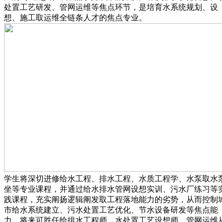
处置工艺研发、管网运维等焦点环节，是培育水系统规划、设
想、施工取运维全链条人才的焦点专业。
学生将深切进修给水工程、排水工程、水质工程学、水泵取水
坐等专业课程，并通过给水排水管网设想实训、污水厂练习等
践课程，充实阐扬逻辑阐发取工程落地能力的劣势，从而控制
市给水系统建立、污水处置工艺优化、节水设备研发等焦点能
力。将来可胜任给排水工程师、水处置工艺设想师、管网运维