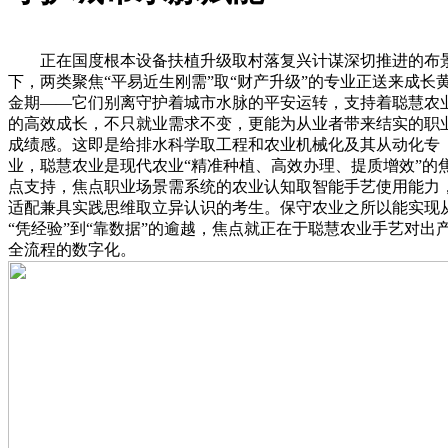
正在国度根本设备扶植升级取村落复兴计谋深切推进的布
下，两类聚焦“平易近生刚需”取“财产升级”的专业正送来成长
金期——它们别离守护着城市水脉的平安运转，支持着聪慧农
的高效成长，不只就业需求不变，更能为从业者带来结实的职
成绩感。这即是给排水科学取工程和农业机械化及其从动化专
业，聪慧农业是现代农业“精准种植、高效办理、提质增效”的
点支持，焦点职业场景需系统的农业认知取智能手艺使用能力
适配兼具实践思维取立异认识的考生。保守农业之所以能实现
“凭经验”到“靠数据”的逾越，焦点就正在于聪慧农业手艺对出
全流程的数字化。