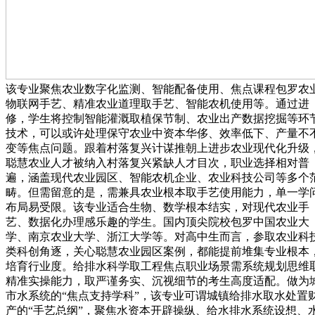
该专业聚焦农业数字化监测、智能配备使用、焦点课程包罗农
物联网手艺、精准农业道理取手艺、智能农机使用等。通过进
修，学生将控制智能灌溉取植保节制、农业出产数据挖掘等环
技术，可以或许处理保守农业中资本华侈、效率低下、产量不
变等焦点问题。跟着村落复兴计谋推朝上进步农业现代化升级
聪慧农业人才被纳入村落复兴紧缺人才目次，职业选择相对普
遍，涵盖现代农业园区、智能农机企业、农业科技公司等多个
畴。但需留意的是，需兼具农业根本取手艺使用能力，单一学
布局易受限。该专业适合生物、数学根本结实，对现代农业手
艺、数据化办理感乐趣的学生。国内顶尖院校包罗中国农业大
学、南京农业大学、浙江大学等。对高中生而言，参取农业科
类科创角逐，关心聪慧农业园区案例，都能提前堆集专业根本
培育行业度。给排水科学取工程焦点职业场景需系统规划思维
精准实操能力，取严谨务实、沉视细节的考生高度适配。做为
市水系统的“焦点支持学科”，该专业可谓城镇给排水取水处置
产的“手艺总纲”，聚焦水资本开辟操纵、给水排水系统设想、