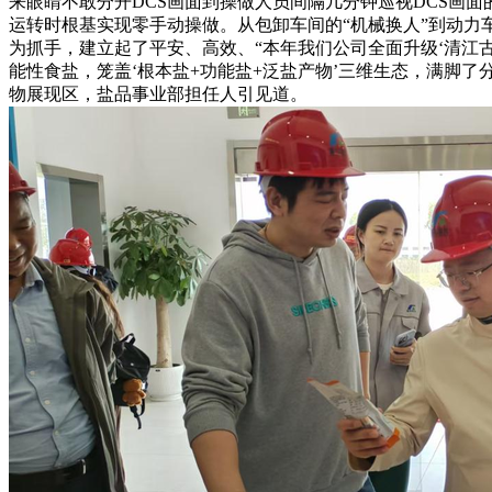
来眼睛不敢分开DCS画面到操做人员间隔几分钟巡视DCS画
运转时根基实现零手动操做。从包卸车间的“机械换人”到动力
为抓手，建立起了平安、高效、“本年我们公司全面升级‘清江古海
能性食盐，笼盖‘根本盐+功能盐+泛盐产物’三维生态，满脚了
物展现区，盐品事业部担任人引见道。