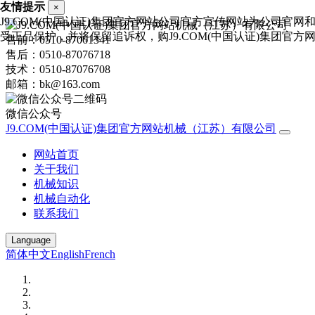
友情提示
×
J9.COM(中国认证)集团官方网站公司官方宣传网站为公司官网
受正品保护，并将保留追诉权，购J9.COM(中国认证)集团官方网站产品请认准官
售前：0510-87061341
售后：0510-87076718
技术：0510-87076708
邮箱：bk@163.com
微信公众号
J9.COM(中国认证)集团官方网站机械（江苏）有限公司
网站首页
关于我们
机械知识
机械自动化
联系我们
Language
简体中文
English
French