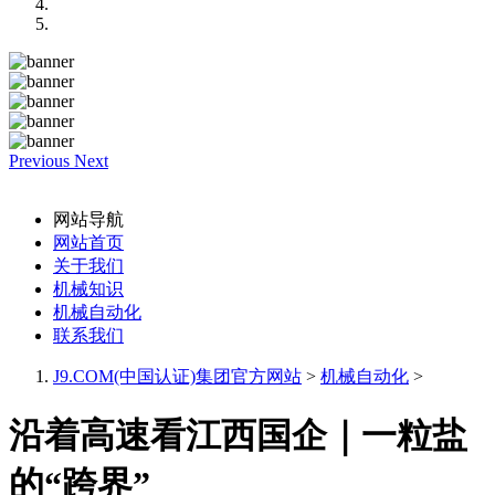
Previous
Next
网站导航
网站首页
关于我们
机械知识
机械自动化
联系我们
J9.COM(中国认证)集团官方网站
>
机械自动化
>
沿着高速看江西国企｜一粒盐
的“跨界”