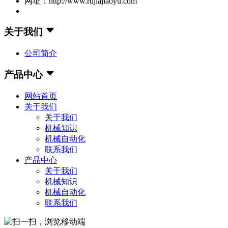
网址：http://www.rujiajiaoyu.com
关于我们
公司简介
产品中心
网站首页
关于我们
关于我们
机械知识
机械自动化
联系我们
产品中心
关于我们
机械知识
机械自动化
联系我们