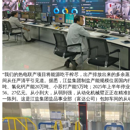
“我们的热电联产项目将能源吃干榨尽，出产排放出来的多余蒸
间从任严清平引见道。据悉，江盐集团制盐产能规模位居国内行
吨、氯化钙产能20万吨、小苏打产能5万吨；2025年上半年停业
56。27亿元。从小到大，从弱到强，从动化机械臂正正在精
一陈列。这是江盐集团盐品事业部（富达公司）包卸车间的从