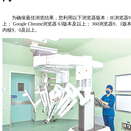
为确保最佳浏览结果，您利用以下浏览器版本：IE浏览器9
上； Google Chrome浏览器 63版本及以上； 360浏览器9。1
内核9。0及以上。