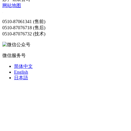
网站地图
0510-87061341 (售前)
0510-87076718 (售后)
0510-87076732 (技术)
微信服务号
简体中文
English
日本語