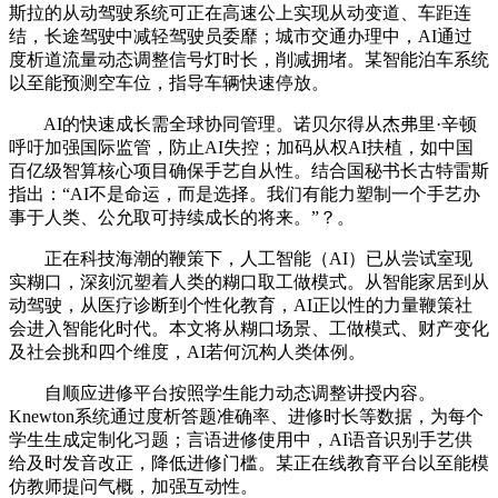
斯拉的从动驾驶系统可正在高速公上实现从动变道、车距连
结，长途驾驶中减轻驾驶员委靡；城市交通办理中，AI通过
度析道流量动态调整信号灯时长，削减拥堵。某智能泊车系统
以至能预测空车位，指导车辆快速停放。
AI的快速成长需全球协同管理。诺贝尔得从杰弗里·辛顿
呼吁加强国际监管，防止AI失控；加码从权AI扶植，如中国
百亿级智算核心项目确保手艺自从性。结合国秘书长古特雷斯
指出：“AI不是命运，而是选择。我们有能力塑制一个手艺办
事于人类、公允取可持续成长的将来。”？。
正在科技海潮的鞭策下，人工智能（AI）已从尝试室现
实糊口，深刻沉塑着人类的糊口取工做模式。从智能家居到从
动驾驶，从医疗诊断到个性化教育，AI正以性的力量鞭策社
会进入智能化时代。本文将从糊口场景、工做模式、财产变化
及社会挑和四个维度，AI若何沉构人类体例。
自顺应进修平台按照学生能力动态调整讲授内容。
Knewton系统通过度析答题准确率、进修时长等数据，为每个
学生生成定制化习题；言语进修使用中，AI语音识别手艺供
给及时发音改正，降低进修门槛。某正在线教育平台以至能模
仿教师提问气概，加强互动性。