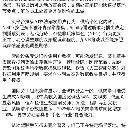
场景。智能日历可从动放置会议，文档处置系统能快速提炼环
节要点，解放员工处置更具创制性的工做。
流平台操纵AI算法阐发用户行为，供给个性化内容。
Netflix按照旁不雅汗青保举剧集，Spotify通过听歌习惯生成定
制播放列表；逛戏范畴，AI使非玩家脚色（NPC）行为更实
正在，动态调整难度以婚配玩家程度。某VR逛戏以至能按照
玩家情感变化调整剧情。
智能设备无认识收集用户数据，可能激发消息。某儿童手
表因数据污染输出蔑视性言论，管理缝隙；医疗范畴，AI健
康监测系统需均衡数据操纵取现私。欧盟《人工智能法案》对
数据利用严酷规制，要求企业明白奉告数据收集目标，并获得
用户授权。
国际劳工组织演讲显示，全球四分之一的工做岗亭可能受
生成式AI影响，此中高收入国度比例达34%。文职类工做面对
显著风险，但AI也催生数据阐发师、算法工程师等新兴职
业。某聘请平台数据显示，2025年AI相关岗亭需求同比增加
200%，要求劳动者具备“手艺+行业”复合能力。
从动驾驶手艺虽未完全普及，但已正在特定场景落地。特