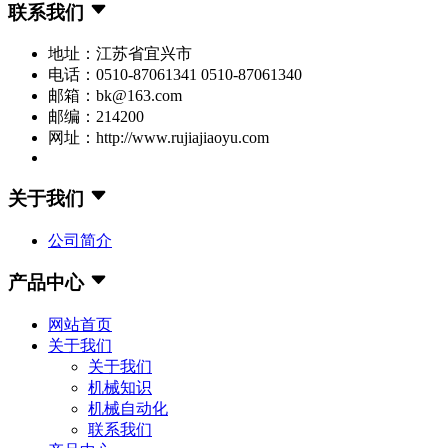
联系我们
地址：江苏省宜兴市
电话：0510-87061341 0510-87061340
邮箱：bk@163.com
邮编：214200
网址：http://www.rujiajiaoyu.com
关于我们
公司简介
产品中心
网站首页
关于我们
关于我们
机械知识
机械自动化
联系我们