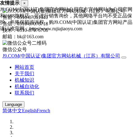
友情提示
×
J9.COM(中国认证)集团官方网站公司官方宣传网站为公司官网
和1688旗舰店，可进行销售询价，其他网络平台均不受正品保
售前：0510-87061341
护，并将保留追诉权，购J9.COM(中国认证)集团官方网站产品
售后：0510-87076718
请认准官网：http://www.rujiajiaoyu.com
技术：0510-87076708
邮箱：bk@163.com
微信公众号
J9.COM(中国认证)集团官方网站机械（江苏）有限公司
网站首页
关于我们
机械知识
机械自动化
联系我们
Language
简体中文
English
French