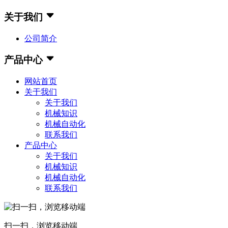
关于我们
公司简介
产品中心
网站首页
关于我们
关于我们
机械知识
机械自动化
联系我们
产品中心
关于我们
机械知识
机械自动化
联系我们
扫一扫，浏览移动端