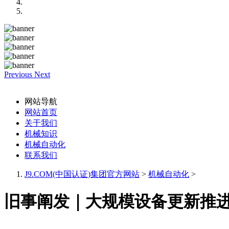
Previous
Next
网站导航
网站首页
关于我们
机械知识
机械自动化
联系我们
J9.COM(中国认证)集团官方网站
>
机械自动化
>
旧事阐发｜大规模设备更新推