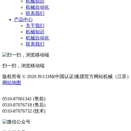
机械知识
机械自动化
联系我们
产品中心
关于我们
机械知识
机械自动化
联系我们
扫一扫，浏览移动端
版权所有 © 2020 J9.COM(中国认证)集团官方网站机械（江
网站地图
0510-87061341 (售前)
0510-87076718 (售后)
0510-87076732 (技术)