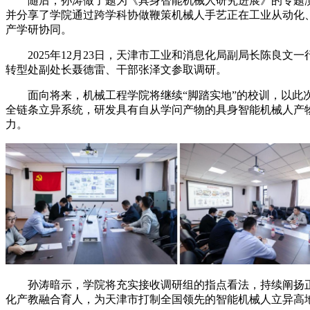
随后，孙涛做了题为《具身智能机械人研究进展》的专题演
并分享了学院通过跨学科协做鞭策机械人手艺正在工业从动化
产学研协同。
2025年12月23日，天津市工业和消息化局副局长陈良文
转型处副处长聂德雷、干部张泽文参取调研。
面向将来，机械工程学院将继续“脚踏实地”的校训，以此次调
全链条立异系统，研发具有自从学问产物的具身智能机械人产
力。
孙涛暗示，学院将充实接收调研组的指点看法，持续阐扬正
化产教融合育人，为天津市打制全国领先的智能机械人立异高