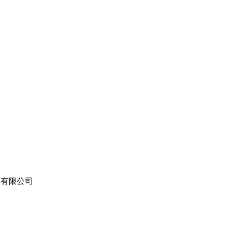
苏）有限公司