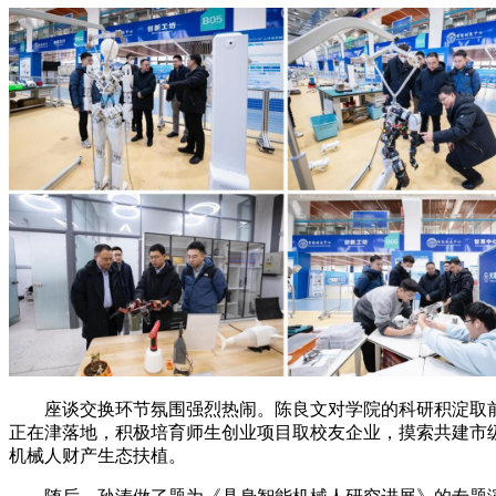
座谈交换环节氛围强烈热闹。陈良文对学院的科研积淀取前
正在津落地，积极培育师生创业项目取校友企业，摸索共建市
机械人财产生态扶植。