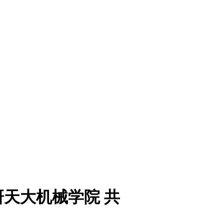
天大机械学院 共