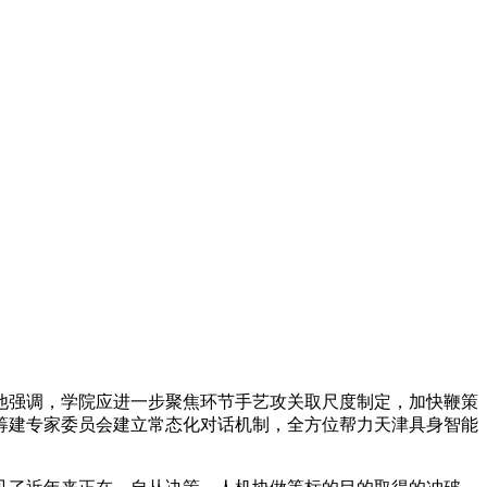
强调，学院应进一步聚焦环节手艺攻关取尺度制定，加快鞭策
筹建专家委员会建立常态化对话机制，全方位帮力天津具身智能