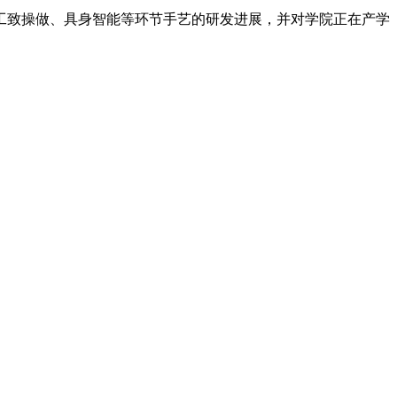
致操做、具身智能等环节手艺的研发进展，并对学院正在产学