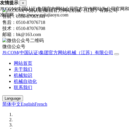
友情提示
×
J9.COM(中国认证)集团官方网站公司官方宣传网站为公司官网
准官网：http://www.rujiajiaoyu.com
售前：0510-87061341
售后：0510-87076718
技术：0510-87076708
邮箱：bk@163.com
微信公众号
J9.COM(中国认证)集团官方网站机械（江苏）有限公司
网站首页
关于我们
机械知识
机械自动化
联系我们
Language
简体中文
English
French