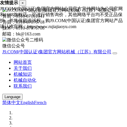
友情提示
×
J9.COM(中国认证)集团官方网站公司官方宣传网站为公司官网
和1688旗舰店，可进行销售询价，其他网络平台均不受正品保
售前：0510-87061341
护，并将保留追诉权，购J9.COM(中国认证)集团官方网站产品
售后：0510-87076718
请认准官网：http://www.rujiajiaoyu.com
技术：0510-87076708
邮箱：bk@163.com
微信公众号
J9.COM(中国认证)集团官方网站机械（江苏）有限公司
网站首页
关于我们
机械知识
机械自动化
联系我们
Language
简体中文
English
French