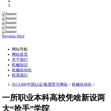
Previous
Next
网站导航
网站首页
关于我们
机械知识
机械自动化
联系我们
J9.COM(中国认证)集团官方网站
>
机械自动化
>
一所职业本科高校凭啥新设两
大“抢手”学院