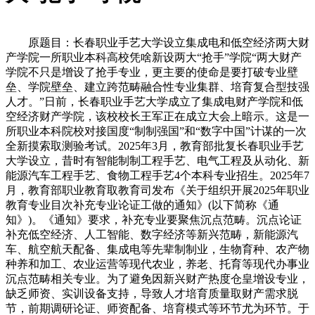
原题目：长春职业手艺大学设立集成电和低空经济两大财
产学院一所职业本科高校凭啥新设两大“抢手”学院“两大财产
学院不只是增设了抢手专业，更主要的使命是要打破专业壁
垒、学院壁垒、建立跨范畴融合性专业集群、培育复合型技强
人才。”日前，长春职业手艺大学成立了集成电财产学院和低
空经济财产学院，该校校长王军正在成立大会上暗示。这是一
所职业本科院校对接国度“制制强国”和“数字中国”计谋的一次
全新摸索取测验考试。2025年3月，教育部批复长春职业手艺
大学设立，昔时有智能制制工程手艺‌、电气工程及从动化、新
能源汽车工程手艺、食物工程手艺4个本科专业招生。2025年7
月，教育部职业教育取教育司发布《关于组织开展2025年职业
教育专业目次补充专业论证工做的通知》(以下简称《通
知》)。《通知》要求，补充专业要聚焦沉点范畴。沉点论证
补充低空经济、人工智能、数字经济等新兴范畴，新能源汽
车、航空航天配备、集成电等先辈制制业，生物育种、农产物
种养和加工、农业运营等现代农业，养老、托育等现代办事业
沉点范畴相关专业。为了避免因新兴财产热度仓皇增设专业，
缺乏师资、实训设备支持，导致人才培育质量取财产需求脱
节，前期调研论证、师资配备、培育模式等环节尤为环节。于