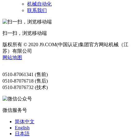
机械自动化
联系我们
扫一扫，浏览移动端
版权所有 © 2020 J9.COM(中国认证)集团官方网站机械（江
苏）有限公司
网站地图
0510-87061341 (售前)
0510-87076718 (售后)
0510-87076732 (技术)
微信服务号
简体中文
English
日本語