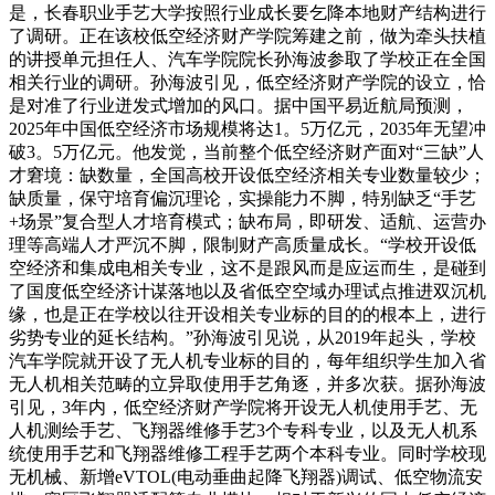
是，长春职业手艺大学按照行业成长要乞降本地财产结构进行
了调研。正在该校低空经济财产学院筹建之前，做为牵头扶植
的讲授单元担任人、汽车学院院长孙海波参取了学校正在全国
相关行业的调研。孙海波引见，低空经济财产学院的设立，恰
是对准了行业迸发式增加的风口。据中国平易近航局预测，
2025年中国低空经济市场规模将达1。5万亿元，2035年无望冲
破3。5万亿元。他发觉，当前整个低空经济财产面对“三缺”人
才窘境：缺数量，全国高校开设低空经济相关专业数量较少；
缺质量，保守培育偏沉理论，实操能力不脚，特别缺乏“手艺
+场景”复合型人才培育模式；缺布局，即研发、适航、运营办
理等高端人才严沉不脚，限制财产高质量成长。“学校开设低
空经济和集成电相关专业，这不是跟风而是应运而生，是碰到
了国度低空经济计谋落地以及省低空空域办理试点推进双沉机
缘，也是正在学校以往开设相关专业标的目的的根本上，进行
劣势专业的延长结构。”孙海波引见说，从2019年起头，学校
汽车学院就开设了无人机专业标的目的，每年组织学生加入省
无人机相关范畴的立异取使用手艺角逐，并多次获。据孙海波
引见，3年内，低空经济财产学院将开设无人机使用手艺、无
人机测绘手艺、飞翔器维修手艺3个专科专业，以及无人机系
统使用手艺和飞翔器维修工程手艺两个本科专业。同时学校现
无机械、新增eVTOL(电动垂曲起降飞翔器)调试、低空物流安