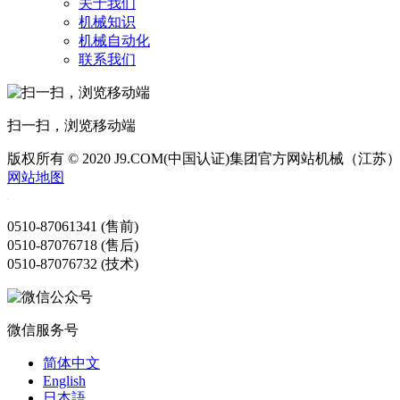
关于我们
机械知识
机械自动化
联系我们
扫一扫，浏览移动端
版权所有 © 2020 J9.COM(中国认证)集团官方网站机械（江
网站地图
0510-87061341 (售前)
0510-87076718 (售后)
0510-87076732 (技术)
微信服务号
简体中文
English
日本語